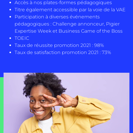
Accès à nos plates-formes pédagogiques
Titre également accessible par la voie de la VAE
Participation à diverses événements
pédagogiques : Challenge annonceur, Pigier
Expertise Week et Business Game of the Boss
TOEIC
Taux de réussite promotion 2021 : 98%
Taux de satisfaction promotion 2021 : 73%