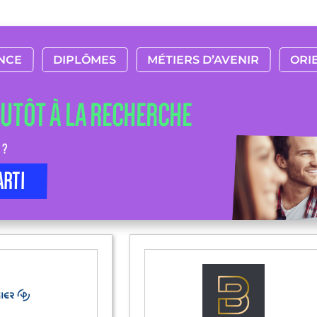
NCE
DIPLÔMES
MÉTIERS D’AVENIR
ORI
LUTÔT À LA RECHERCHE
 ?
ARTI