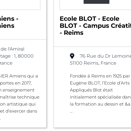
iens -
Ecole BLOT - Ecole
iens
BLOT - Campus Créati
- Reims
 de l'Amiral
tage : 1, 80000
76 Rue du Dr Lemoine
rance
51100 Reims, France
GIER Amiens qui a
​Fondée à Reims en 1925 par
 portes en 2017,
Eugène BLOT, l’Ecole d’Arts
n enseignement
Appliqués Blot était
maîtrise technique
initialement spécialisée dan
on artistique qui
la formation au dessin et &a
et d’exercer dans
...
.