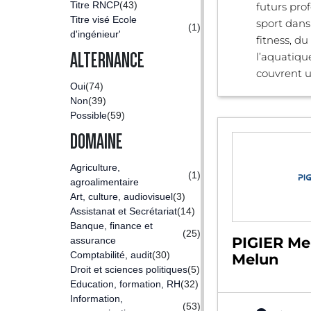
Titre RNCP
(43)
futurs pro
Titre visé Ecole
sport dans
(1)
d'ingénieur'
fitness, du
ALTERNANCE
l’aquatiqu
couvrent un
Oui
(74)
Non
(39)
Possible
(59)
DOMAINE
Agriculture,
(1)
agroalimentaire
Art, culture, audiovisuel
(3)
Assistanat et Secrétariat
(14)
Banque, finance et
(25)
PIGIER Me
assurance
Comptabilité, audit
(30)
Melun
Droit et sciences politiques
(5)
Education, formation, RH
(32)
Information,
(53)