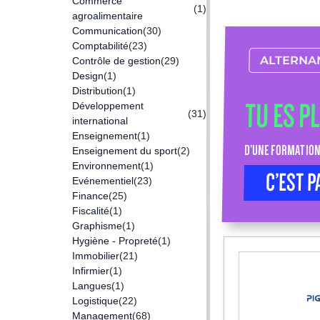
Commerce
(1)
agroalimentaire
Communication
(30)
Comptabilité
(23)
ALTERNA
Contrôle de gestion
(29)
Design
(1)
Distribution
(1)
TU ES P
Développement
(31)
international
Enseignement
(1)
D’UNE FORMATION
Enseignement du sport
(2)
Environnement
(1)
C’EST P
Evénementiel
(23)
Finance
(25)
Fiscalité
(1)
Graphisme
(1)
Hygiène - Propreté
(1)
Immobilier
(21)
Infirmier
(1)
Langues
(1)
Logistique
(22)
Management
(68)