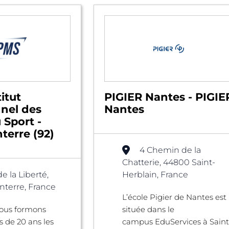
itut
PIGIER Nantes - PIGIE
nnel des
Nantes
 Sport -
terre (92)
4 Chemin de la
Chatterie, 44800 Saint-
de la Liberté,
Herblain, France
terre, France
L’école Pigier de Nantes est
nous formons
située dans le
s de 20 ans les
campus EduServices à Saint