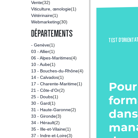
Vente
(32)
Viticulture, œnologie
(1)
Vétérinaire
(1)
Webmarketing
(30)
DÉPARTEMENTS
TEST D’ORIENTA
- Genève
(1)
03 - Allier
(1)
06 - Alpes-Maritimes
(4)
10 - Aube
(1)
13 - Bouches-du-Rhône
(4)
14 - Calvados
(1)
Pour
17 - Charente-Maritime
(1)
21 - Côte-d'Or
(2)
form
25 - Doubs
(1)
30 - Gard
(1)
dans
31 - Haute-Garonne
(2)
33 - Gironde
(3)
man
34 - Hérault
(2)
35 - Ille-et-Vilaine
(1)
37 - Indre-et-Loire
(3)