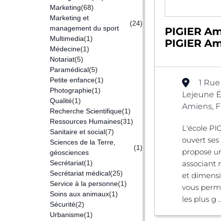
Marketing
(68)
Marketing et
(24)
management du sport
PIGIER Am
Multimedia
(1)
PIGIER Am
Médecine
(1)
Notariat
(5)
Paramédical
(5)
Petite enfance
(1)
1 Rue
Photographie
(1)
Lejeune É
Qualité
(1)
Amiens, F
Recherche Scientifique
(1)
Ressources Humaines
(31)
L'école PI
Sanitaire et social
(7)
ouvert ses
Sciences de la Terre,
(1)
propose u
géosciences
Secrétariat
(1)
associant 
Secrétariat médical
(25)
et dimensi
Service à la personne
(1)
vous perm
Soins aux animaux
(1)
les plus g ..
Sécurité
(2)
Urbanisme
(1)