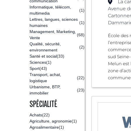
communication
La ca
Informatique, télécom,
Avenue du
(1)
multimedia
Cartonner
Lettres, langues, sciences
Dammarie-
(1)
humaines
Management, Marketing,
(68)
École des 
Vente
l’entrepris
Qualité, sécurité,
(2)
commerce
environnement
Santé et social
(33)
sud Seine-
Sciences
(1)
Melun est 
Sport
(43)
zone d’acti
Transport, achat,
commune .
(22)
logistique
Urbanisme, BTP,
(23)
immobilier
SPÉCIALITÉ
Achats
(22)
Agriculture, agronomie
(1)
Agroalimentaire
(1)