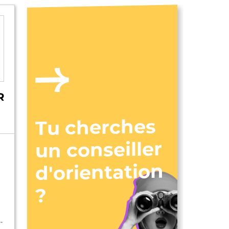
R
Tu cherches
un conseiller
d'orientation
?
-