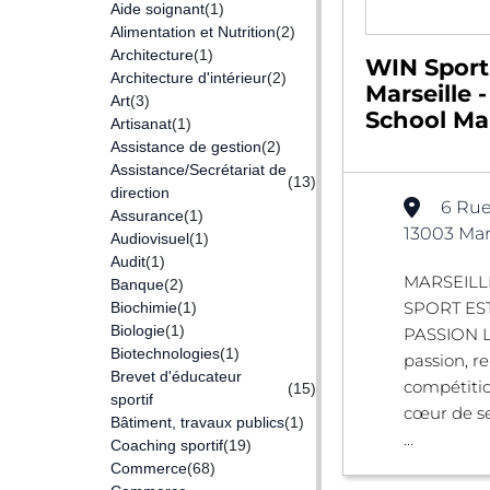
Aide soignant
(1)
Alimentation et Nutrition
(2)
Architecture
(1)
WIN Sport
Architecture d'intérieur
(2)
Marseille 
Art
(3)
School Mar
Artisanat
(1)
Assistance de gestion
(2)
Assistance/Secrétariat de
(13)
direction
6 Rue
Assurance
(1)
13003 Mars
Audiovisuel
(1)
Audit
(1)
MARSEILLE
Banque
(2)
SPORT ES
Biochimie
(1)
Biologie
(1)
PASSION Le 
Biotechnologies
(1)
passion, r
Brevet d'éducateur
compétition
(15)
sportif
cœur de ses
Bâtiment, travaux publics
(1)
...
Coaching sportif
(19)
Commerce
(68)