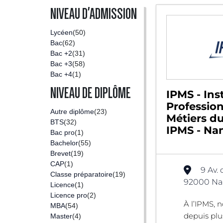
NIVEAU D'ADMISSION
Lycéen
(50)
Bac
(62)
Bac +2
(31)
Bac +3
(58)
Bac +4
(1)
NIVEAU DE DIPLÔME
IPMS - Inst
Professio
Autre diplôme
(23)
Métiers du
BTS
(32)
IPMS - Nan
Bac pro
(1)
Bachelor
(55)
Brevet
(19)
CAP
(1)
9 Av. 
Classe préparatoire
(19)
92000 Nan
Licence
(1)
Licence pro
(2)
À l’IPMS, 
MBA
(54)
depuis plu
Master
(4)