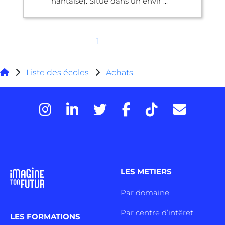
nantaise). Situé dans un envir ...
1
Liste des écoles
Achats
LES METIERS
Par domaine
Par centre d’intêret
LES FORMATIONS