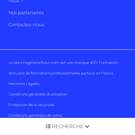
nous ?
Nos partenaires
Contactez-nous
Le site imaginetonfutur.com est une marque d'
ICI Formation
.
Annuaire de formations professionnelles partout en France
Mentions Légales
Conditions générales d’utilisation
Protection de la vie privée
Conditions générales de vente
RECHERCHE
Gestion des cookies