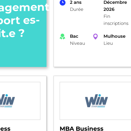
2 ans
Décembre
agement
Durée
2026
port es-
Fin
inscriptions
it.e ?
Bac
Mulhouse
Niveau
Lieu
ess
MBA Business