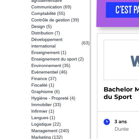
agroalimentaire
Communication
(69)
C’EST P
Comptabilité
(55)
Contrôle de gestion
(39)
Design
(5)
Distribution
(7)
Développement
(63)
international
Enseignement
(1)
Enseignement du sport
(2)
Environnement
(35)
Evénementiel
(46)
Finance
(37)
Fiscalité
(1)
Bachelor
Graphisme
(6)
du Sport
Hygiène - Propreté
(4)
Immobilier
(33)
Infirmier
(1)
Langues
(1)
3 ans
Logistique
(22)
Durée
Management
(240)
Marketing
(132)