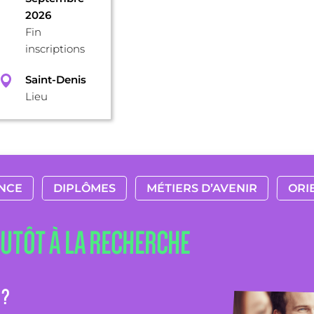
2026
Fin
inscriptions
Saint-Denis
Lieu
NCE
DIPLÔMES
MÉTIERS D’AVENIR
ORI
LUTÔT À LA RECHERCHE
 ?