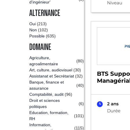
d'ingénieur'
Niveau
ALTERNANCE
Oui
(213)
Non
(102)
Possible
(635)
DOMAINE
Agriculture,
(80)
agroalimentaire
Art, culture, audiovisuel
(30)
BTS Suppor
Assistanat et Secrétariat
(32)
Managéria
Banque, finance et
(40)
assurance
Comptabilité, audit
(96)
Droit et sciences
2 ans
(6)
politiques
Durée
Education, formation,
(101)
RH
Information,
(115)