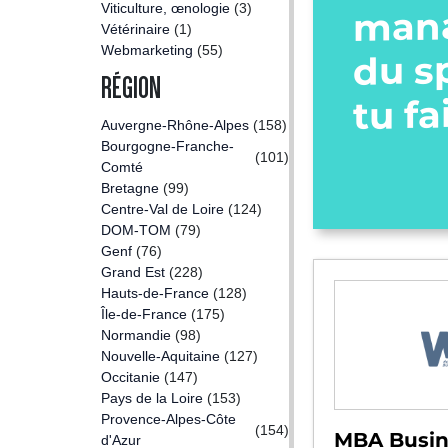
Viticulture, œnologie
(3)
man
Vétérinaire
(1)
Webmarketing
(55)
du s
RÉGION
tu fa
Auvergne-Rhône-Alpes
(158)
Bourgogne-Franche-
(101)
Comté
Bretagne
(99)
Centre-Val de Loire
(124)
DOM-TOM
(79)
Genf
(76)
Grand Est
(228)
Hauts-de-France
(128)
Île-de-France
(175)
Normandie
(98)
Nouvelle-Aquitaine
(127)
Occitanie
(147)
Pays de la Loire
(153)
Provence-Alpes-Côte
(154)
MBA Busin
d'Azur