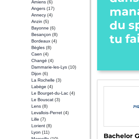
Amiens
(6)
man
Angers
(17)
Annecy
(4)
du s
Anzin
(5)
Bayonne
(6)
tu fa
Besançon
(8)
Bordeaux
(4)
Bègles
(8)
Caen
(4)
Changé
(4)
Dammarie-les-Lys
(10)
Dijon
(6)
La Rochelle
(3)
Labège
(4)
Le Bourget-du-Lac
(4)
Le Bouscat
(3)
Lens
(8)
Levallois-Perret
(4)
Lille
(7)
Lorient
(8)
Lyon
(11)
Bachelor G
Marseille
(10)