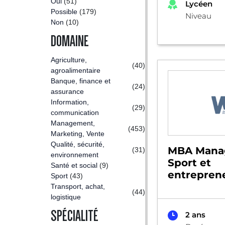
Oui
(51)
Lycéen
Possible
(179)
Niveau
Non
(10)
DOMAINE
Agriculture,
(40)
agroalimentaire
Banque, finance et
(24)
assurance
Information,
(29)
communication
Management,
(453)
Marketing, Vente
Qualité, sécurité,
MBA Mana
(31)
environnement
Sport et
Santé et social
(9)
entreprene
Sport
(43)
Transport, achat,
(44)
logistique
SPÉCIALITÉ
2 ans