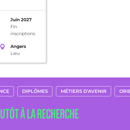
Juin 2027
Fin
inscriptions
Angers
Lieu
NCE
DIPLÔMES
MÉTIERS D’AVENIR
ORI
LUTÔT À LA RECHERCHE