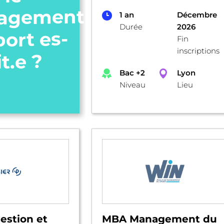
agement
1 an
Décembre
Durée
2026
port es-
Fin
inscriptions
it.e ?
Bac +2
Lyon
Niveau
Lieu
estion et
MBA Management du