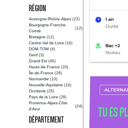
RÉGION
Auvergne-Rhône-Alpes
(23)
1 an
Bourgogne-Franche-
Durée
(12)
Comté
Bretagne
(12)
Centre-Val de Loire
(16)
Bac +2
DOM-TOM
(4)
Niveau
Genf
(3)
Grand Est
(45)
Hauts-de-France
(20)
Île-de-France
(28)
Normandie
(10)
Nouvelle-Aquitaine
(16)
ALTERNA
Occitanie
(25)
Pays de la Loire
(28)
Provence-Alpes-Côte
(24)
TU ES P
d'Azur
DÉPARTEMENT