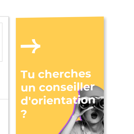
Tu cherches
un conseiller
d'orientation
?