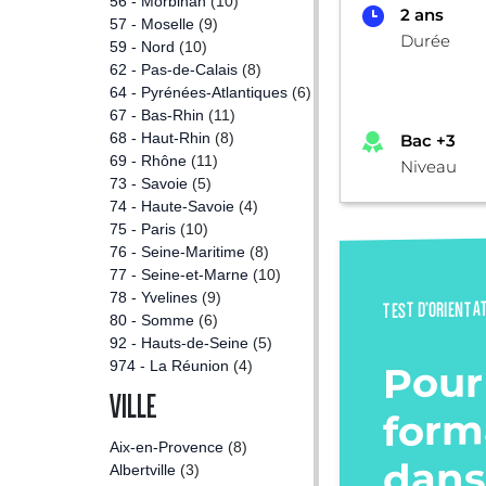
56 - Morbihan
(10)
2 ans
57 - Moselle
(9)
Durée
59 - Nord
(10)
62 - Pas-de-Calais
(8)
64 - Pyrénées-Atlantiques
(6)
67 - Bas-Rhin
(11)
68 - Haut-Rhin
(8)
Bac +3
69 - Rhône
(11)
Niveau
73 - Savoie
(5)
74 - Haute-Savoie
(4)
75 - Paris
(10)
76 - Seine-Maritime
(8)
77 - Seine-et-Marne
(10)
78 - Yvelines
(9)
TEST D’ORIENTA
80 - Somme
(6)
92 - Hauts-de-Seine
(5)
Pour
974 - La Réunion
(4)
VILLE
form
Aix-en-Provence
(8)
dans
Albertville
(3)