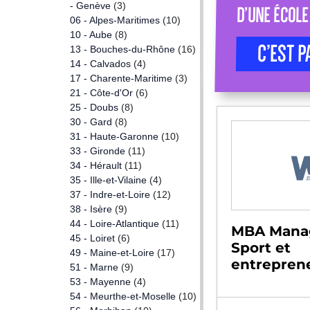
- Genève
(3)
D’UNE ÉCOLE
06 - Alpes-Maritimes
(10)
10 - Aube
(8)
C’EST P
13 - Bouches-du-Rhône
(16)
14 - Calvados
(4)
17 - Charente-Maritime
(3)
21 - Côte-d'Or
(6)
25 - Doubs
(8)
30 - Gard
(8)
31 - Haute-Garonne
(10)
33 - Gironde
(11)
34 - Hérault
(11)
35 - Ille-et-Vilaine
(4)
37 - Indre-et-Loire
(12)
38 - Isère
(9)
44 - Loire-Atlantique
(11)
MBA Mana
45 - Loiret
(6)
Sport et
49 - Maine-et-Loire
(17)
entreprene
51 - Marne
(9)
53 - Mayenne
(4)
54 - Meurthe-et-Moselle
(10)