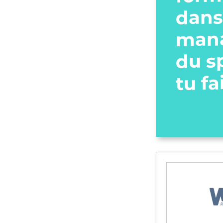
dans
man
du s
tu fa