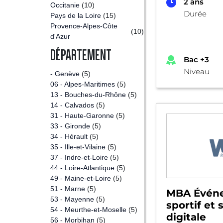
2 ans
Occitanie
(10)
Durée
Pays de la Loire
(15)
Provence-Alpes-Côte
(10)
d'Azur
DÉPARTEMENT
Bac +3
Niveau
- Genève
(5)
06 - Alpes-Maritimes
(5)
13 - Bouches-du-Rhône
(5)
14 - Calvados
(5)
31 - Haute-Garonne
(5)
33 - Gironde
(5)
34 - Hérault
(5)
35 - Ille-et-Vilaine
(5)
37 - Indre-et-Loire
(5)
44 - Loire-Atlantique
(5)
49 - Maine-et-Loire
(5)
51 - Marne
(5)
MBA Événe
53 - Mayenne
(5)
sportif et 
54 - Meurthe-et-Moselle
(5)
digitale
56 - Morbihan
(5)