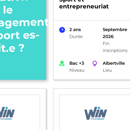
entrepreneuriat
 le
agement
2 ans
Septembre
port es-
Durée
2026
Fin
it.e ?
inscriptions
Bac +3
Albertville
Niveau
Lieu