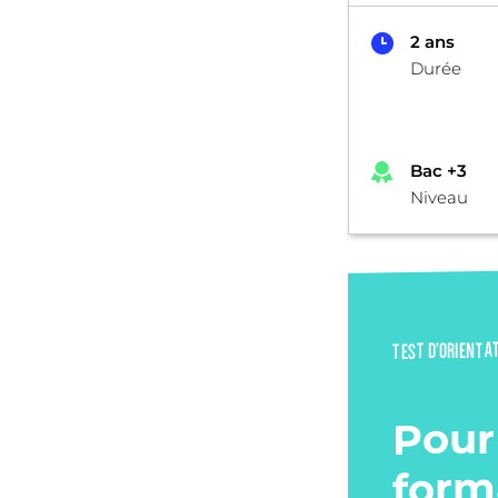
2 ans
Durée
Bac +3
Niveau
TEST D’ORIENTA
Pour
form