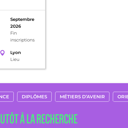
Septembre
2026
Fin
inscriptions
Lyon
Lieu
NCE
DIPLÔMES
MÉTIERS D’AVENIR
ORI
LUTÔT À LA RECHERCHE