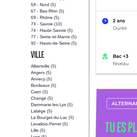
59 - Nord
(5)
67 - Bas-Rhin
(5)
69 - Rhône
(5)
2 ans
73 - Savoie
(10)
Durée
74 - Haute-Savoie
(5)
77 - Seine-et-Marne
(5)
92 - Hauts-de-Seine
(5)
VILLE
Bac +3
Niveau
Albertville
(5)
Angers
(5)
Annecy
(5)
Bordeaux
(5)
Caen
(5)
Changé
(5)
ALTERNA
Dammarie-les-Lys
(5)
Labège
(5)
Le Bourget-du-Lac
(5)
TU ES P
Levallois-Perret
(5)
Lille
(5)
Lyon
(5)