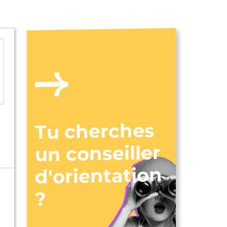
Tu cherches
un conseiller
d'orientation
?