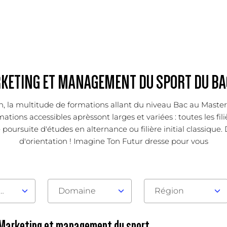
KETING ET MANAGEMENT DU SPORT DU BAC
ion, la multitude de formations allant du niveau Bac au Mast
mations accessibles aprèssont larges et variées : toutes les fi
ursuite d'études en alternance ou filière initial classique. D
d'orientation ! Imagine Ton Futur dresse pour vous
au d'admission
Domaine
Région
n Marketing et management du sport