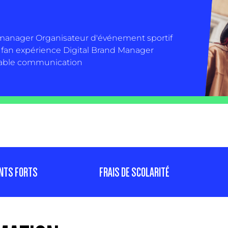
 manager
Organisateur d'événement sportif
 fan expérience
Digital Brand Manager
able communication
NTS FORTS
FRAIS DE SCOLARITÉ