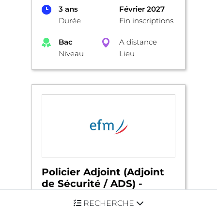
3 ans
Février 2027
Durée
Fin inscriptions
Bac
A distance
Niveau
Lieu
Policier Adjoint (Adjoint
de Sécurité / ADS) -
Préparation au concours
RECHERCHE
de la Police Nationale