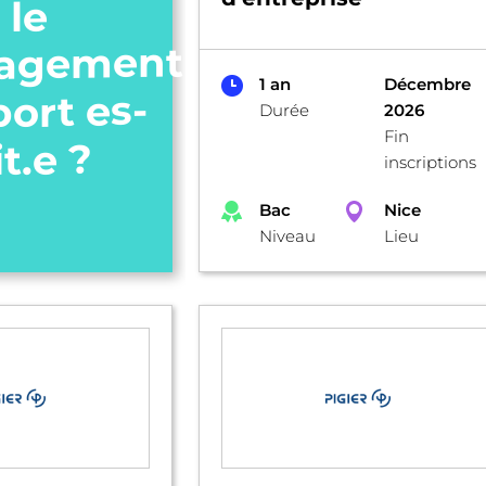
 le
agement
1 an
Décembre
port es-
Durée
2026
Fin
it.e ?
inscriptions
Bac
Nice
Niveau
Lieu