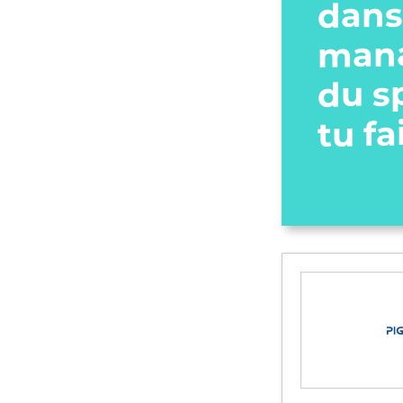
dans
man
du s
tu fa