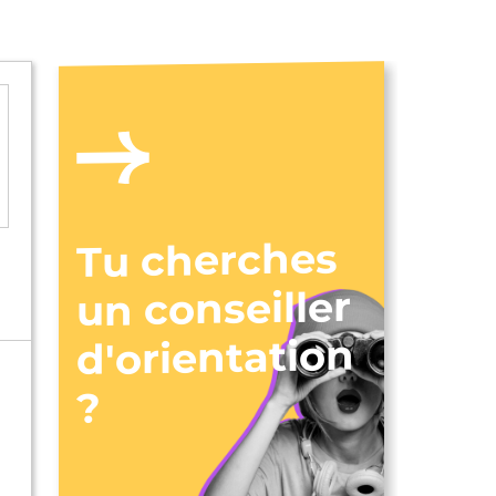
Tu cherches
un conseiller
d'orientation
?