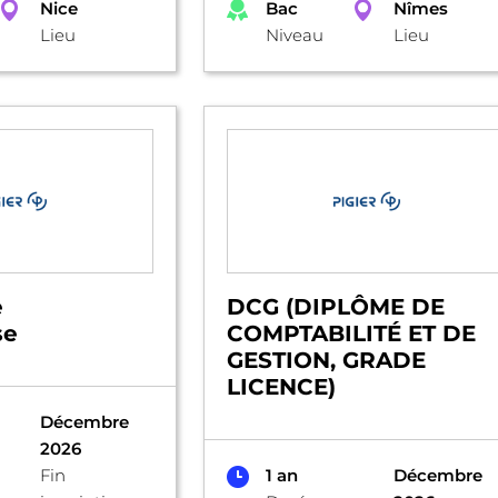
Nice
Bac
Nîmes
Lieu
Niveau
Lieu
e
DCG (DIPLÔME DE
se
COMPTABILITÉ ET DE
GESTION, GRADE
LICENCE)
Décembre
2026
Fin
1 an
Décembre