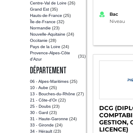
Centre-Val de Loire
(26)
Grand Est
(35)
Bac
Hauts-de-France
(25)
Niveau
Île-de-France
(32)
Normandie
(23)
Nouvelle-Aquitaine
(24)
Occitanie
(28)
Pays de la Loire
(24)
Provence-Alpes-Côte
(31)
d'Azur
DÉPARTEMENT
06 - Alpes-Maritimes
(25)
10 - Aube
(25)
13 - Bouches-du-Rhône
(27)
21 - Côte-d'Or
(22)
25 - Doubs
(23)
DCG (DIP
30 - Gard
(23)
COMPTABIL
31 - Haute-Garonne
(24)
GESTION,
33 - Gironde
(24)
LICENCE)
34 - Hérault
(23)