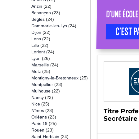
Anzin
(22)
D’UNE ÉCOLE
Besançon
(23)
Bègles
(24)
Dammarie-les-Lys
(24)
C’EST P
Dijon
(22)
Lens
(22)
Lille
(22)
Lorient
(24)
Lyon
(26)
Marseille
(24)
Metz
(25)
Montigny-le-Bretonneux
(25)
Montpellier
(23)
Mulhouse
(22)
Nancy
(23)
Nice
(25)
Titre Prof
Nîmes
(23)
Orléans
(23)
Secrétair
Paris 19
(25)
Rouen
(23)
Saint-Herblain
(24)