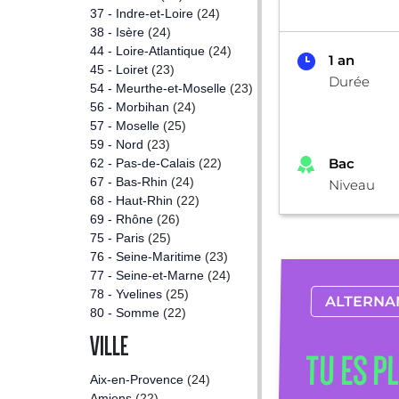
37 - Indre-et-Loire
(24)
38 - Isère
(24)
44 - Loire-Atlantique
(24)
1 an
45 - Loiret
(23)
Durée
54 - Meurthe-et-Moselle
(23)
56 - Morbihan
(24)
57 - Moselle
(25)
59 - Nord
(23)
Bac
62 - Pas-de-Calais
(22)
67 - Bas-Rhin
(24)
Niveau
68 - Haut-Rhin
(22)
69 - Rhône
(26)
75 - Paris
(25)
76 - Seine-Maritime
(23)
77 - Seine-et-Marne
(24)
78 - Yvelines
(25)
ALTERNA
80 - Somme
(22)
VILLE
TU ES P
Aix-en-Provence
(24)
Amiens
(22)