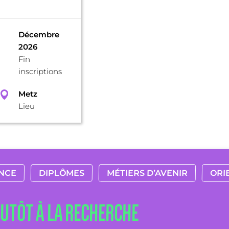
Décembre
2026
Fin
inscriptions
Metz
Lieu
NCE
DIPLÔMES
MÉTIERS D’AVENIR
ORI
LUTÔT À LA RECHERCHE