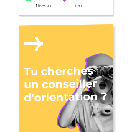
Niveau
Lieu
Tu cherches
un conseiller
d'orientation ?