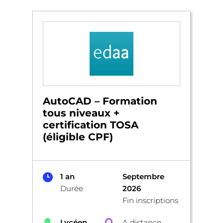
AutoCAD – Formation
tous niveaux +
certification TOSA
(éligible CPF)
1 an
Septembre
Durée
2026
Fin inscriptions
Lycéen
A distance