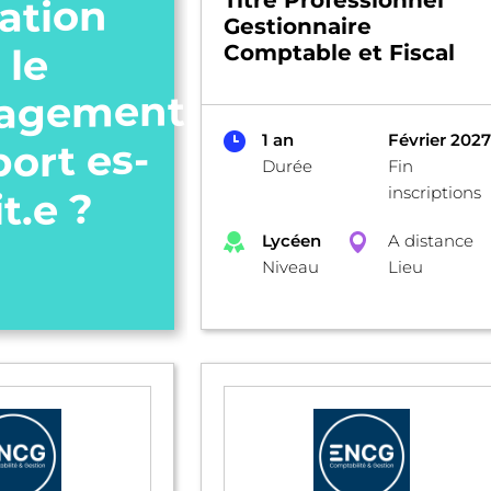
Titre Professionnel
ation
Gestionnaire
Comptable et Fiscal
 le
agement
1 an
Février 2027
port es-
Durée
Fin
inscriptions
it.e ?
Lycéen
A distance
Niveau
Lieu