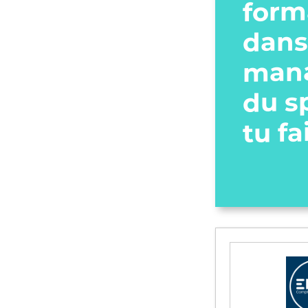
form
dans
man
du s
tu fa