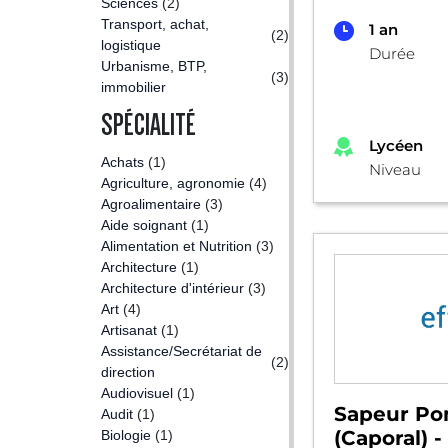
Sciences
(2)
Transport, achat,
1 an
(2)
logistique
Durée
Urbanisme, BTP,
(3)
immobilier
SPÉCIALITÉ
Lycéen
Achats
(1)
Niveau
Agriculture, agronomie
(4)
Agroalimentaire
(3)
Aide soignant
(1)
Alimentation et Nutrition
(3)
Architecture
(1)
Architecture d'intérieur
(3)
Art
(4)
Artisanat
(1)
Assistance/Secrétariat de
(2)
direction
Audiovisuel
(1)
Sapeur Po
Audit
(1)
(Caporal) 
Biologie
(1)