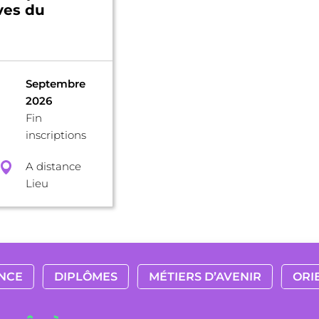
ves du
Septembre
2026
Fin
inscriptions
A distance
Lieu
NCE
DIPLÔMES
MÉTIERS D’AVENIR
ORI