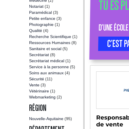
Médecine
(2)
TU ES P
Notariat
(1)
Paramédical
(3)
Petite enfance
(3)
Photographie
(1)
D’UNE ÉCOLE
Qualité
(4)
Recherche Scientifique
(1)
C’EST P
Ressources Humaines
(8)
Sanitaire et social
(5)
Secrétariat
(8)
Secrétariat médical
(1)
Service à la personne
(5)
Soins aux animaux
(4)
Sécurité
(11)
Vente
(3)
Vétérinaire
(1)
Webmarketing
(2)
RÉGION
Responsab
Nouvelle-Aquitaine
(95)
de vente