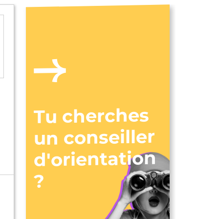
Tu cherches
un conseiller
d'orientation
?