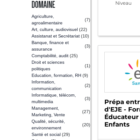
DOMAINE
Niveau
Agriculture,
(7)
agroalimentaire
Art, culture, audiovisuel
(22)
Assistanat et Secrétariat
(10)
Banque, finance et
(3)
assurance
Comptabilité, audit
(25)
Droit et sciences
(1)
politiques
Education, formation, RH
(9)
Information,
(2)
communication
Informatique, télécom,
(3)
Prépa entr
multimedia
Management,
d'EJE - Fo
(27)
Marketing, Vente
Éducateur
Qualité, sécurité,
Enfants
(20)
environnement
Santé et social
(29)