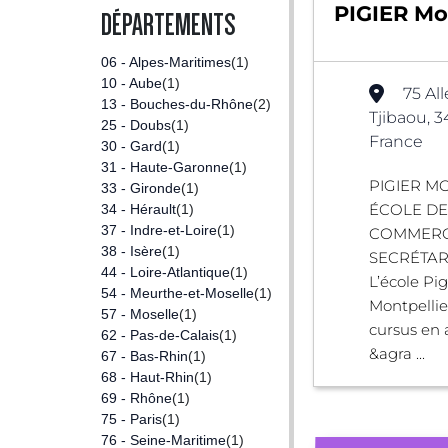
PIGIER Mon
DÉPARTEMENTS
06 - Alpes-Maritimes
(1)
10 - Aube
(1)
75 Al
13 - Bouches-du-Rhône
(2)
Tjibaou, 
25 - Doubs
(1)
France
30 - Gard
(1)
31 - Haute-Garonne
(1)
PIGIER MO
33 - Gironde
(1)
ÉCOLE D
34 - Hérault
(1)
37 - Indre-et-Loire
(1)
COMMERC
38 - Isère
(1)
SECRÉTAR
44 - Loire-Atlantique
(1)
L’école Pig
54 - Meurthe-et-Moselle
(1)
Montpellie
57 - Moselle
(1)
cursus en 
62 - Pas-de-Calais
(1)
&agra ...
67 - Bas-Rhin
(1)
68 - Haut-Rhin
(1)
69 - Rhône
(1)
75 - Paris
(1)
76 - Seine-Maritime
(1)