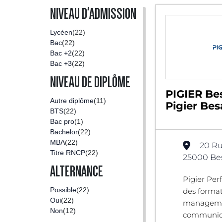
NIVEAU D'ADMISSION
Lycéen
(22)
Bac
(22)
Bac +2
(22)
Bac +3
(22)
NIVEAU DE DIPLÔME
PIGIER Be
Autre diplôme
(11)
Pigier Be
BTS
(22)
Bac pro
(1)
Bachelor
(22)
MBA
(22)
20 Ru
Titre RNCP
(22)
25000 Be
ALTERNANCE
Pigier Pe
Possible
(22)
des format
Oui
(22)
manageme
Non
(12)
communica