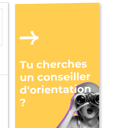
Tu cherches
un conseiller
d'orientation
?