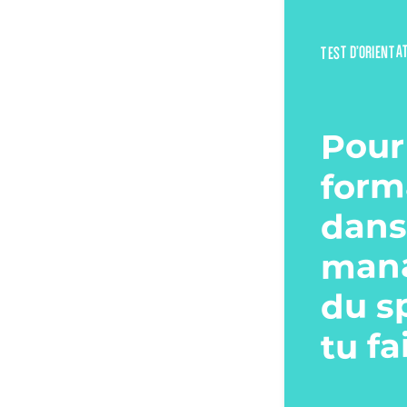
TEST D’ORIENTA
Pour
form
dans
man
du s
tu fa