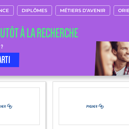
NCE
DIPLÔMES
MÉTIERS D’AVENIR
ORI
LUTÔT À LA RECHERCHE
 ?
ARTI