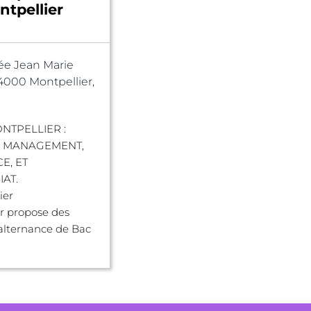
tpellier
lée Jean Marie
34000 Montpellier,
NTPELLIER :
E MANAGEMENT,
E, ET
IAT.
ier
r propose des
alternance de Bac