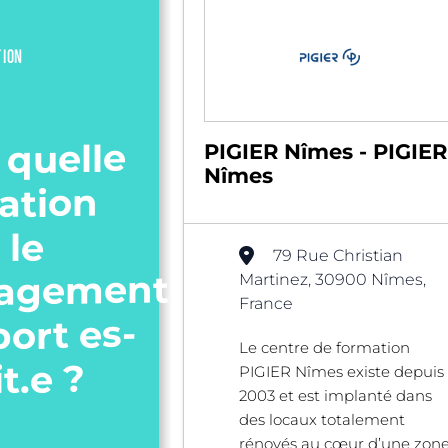
TION
 quelle
PIGIER Nîmes - PIGIER
Nîmes
ation
 le
79 Rue Christian
agement
Martinez, 30900 Nîmes,
France
port es-
Le centre de formation
it.e ?
PIGIER Nîmes existe depuis
2003 et est implanté dans
des locaux totalement
rénovés au cœur d’une zon