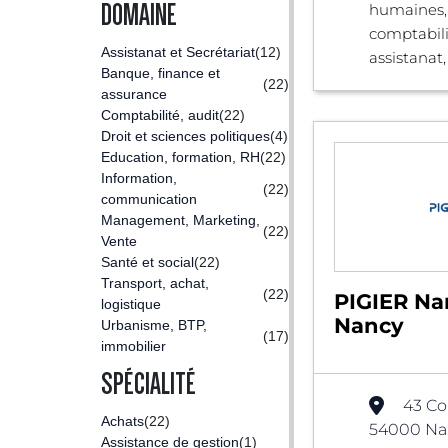
DOMAINE
humaines,
comptabilit
Assistanat et Secrétariat
(12)
assistanat,
Banque, finance et
(22)
assurance
Comptabilité, audit
(22)
Droit et sciences politiques
(4)
Education, formation, RH
(22)
Information,
(22)
communication
Management, Marketing,
(22)
Vente
Santé et social
(22)
Transport, achat,
(22)
PIGIER Na
logistique
Nancy
Urbanisme, BTP,
(17)
immobilier
SPÉCIALITÉ
43 Co
Achats
(22)
54000 Nan
Assistance de gestion
(1)