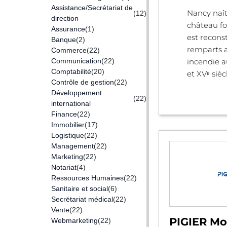
Assistance/Secrétariat de
Nancy naît
(12)
direction
château for
Assurance
(1)
est recons
Banque
(2)
remparts a
Commerce
(22)
Communication
(22)
incendie a
Comptabilité
(20)
et XVᵉ siècl
Contrôle de gestion
(22)
Développement
(22)
international
Finance
(22)
Immobilier
(17)
Logistique
(22)
Management
(22)
Marketing
(22)
Notariat
(4)
Ressources Humaines
(22)
Sanitaire et social
(6)
Secrétariat médical
(22)
Vente
(22)
PIGIER Mon
Webmarketing
(22)