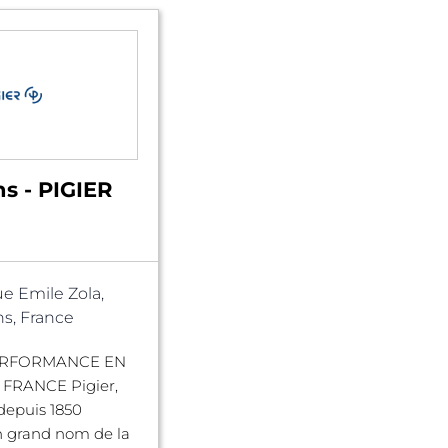
s - PIGIER
ue Emile Zola,
s, France
ERFORMANCE EN
FRANCE Pigier,
depuis 1850
grand nom de la