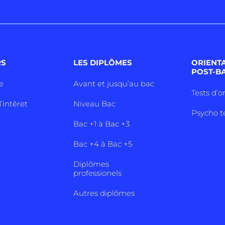
RS
LES DIPLÔMES
ORIENT
POST-B
e
Avant et jusqu’au bac
Tests d’o
’intêret
Niveau Bac
Psycho t
Bac +1 à Bac +3
Bac +4 à Bac +5
Diplômes
professionels
Autres diplômes