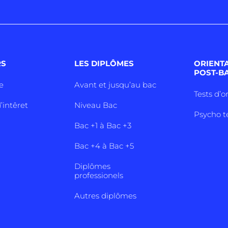
RS
LES DIPLÔMES
ORIENT
POST-B
e
Avant et jusqu’au bac
Tests d’o
’intêret
Niveau Bac
Psycho t
Bac +1 à Bac +3
Bac +4 à Bac +5
Diplômes
professionels
Autres diplômes