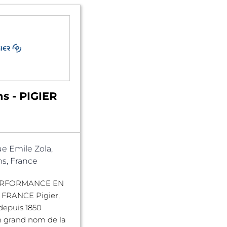
s - PIGIER
ue Emile Zola,
s, France
ERFORMANCE EN
FRANCE Pigier,
depuis 1850
grand nom de la