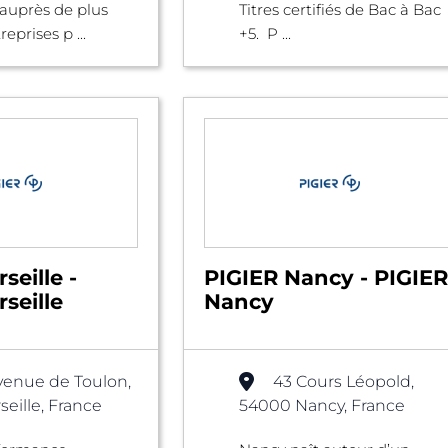
auprès de plus
Titres certifiés de Bac à Bac
eprises p ...
+5. P ...
seille -
PIGIER Nancy - PIGIER
seille
Nancy
venue de Toulon,
43 Cours Léopold,
eille, France
54000 Nancy, France