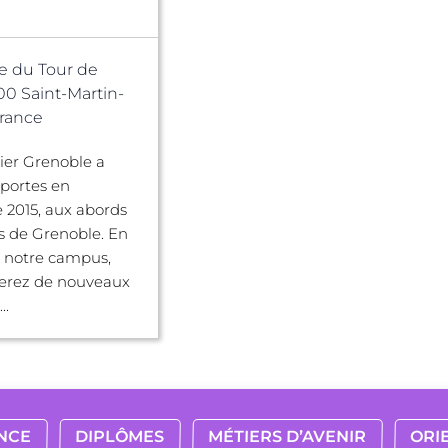
e du Tour de
00 Saint-Martin-
France
gier Grenoble a
 portes en
 2015, aux abords
 de Grenoble. En
r notre campus,
verez de nouveaux
..
NCE
DIPLÔMES
MÉTIERS D’AVENIR
ORI