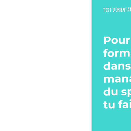
TEST D’ORIENTA
Pour
form
dans
man
du s
tu fa