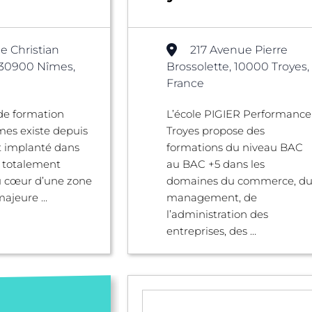
e Christian
217 Avenue Pierre
 30900 Nîmes,
Brossolette, 10000 Troyes,
France
de formation
L’école PIGIER Performance
es existe depuis
Troyes propose des
t implanté dans
formations du niveau BAC
x totalement
au BAC +5 dans les
u cœur d’une zone
domaines du commerce, d
majeure ...
management, de
l’administration des
entreprises, des ...