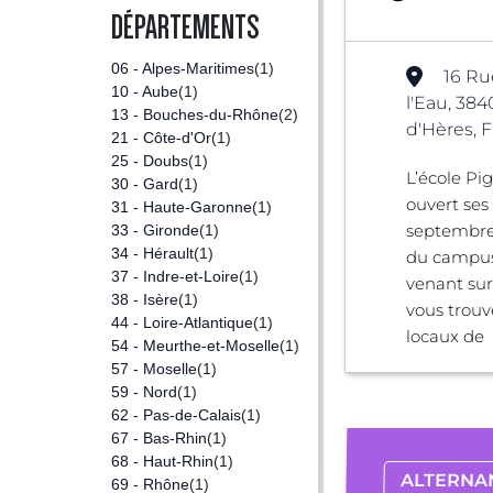
DÉPARTEMENTS
06 - Alpes-Maritimes
(1)
16 Ru
10 - Aube
(1)
l'Eau, 384
13 - Bouches-du-Rhône
(2)
d'Hères, 
21 - Côte-d'Or
(1)
25 - Doubs
(1)
L’école Pi
30 - Gard
(1)
ouvert ses
31 - Haute-Garonne
(1)
septembre
33 - Gironde
(1)
34 - Hérault
(1)
du campus
37 - Indre-et-Loire
(1)
venant su
38 - Isère
(1)
vous trou
44 - Loire-Atlantique
(1)
locaux de .
54 - Meurthe-et-Moselle
(1)
57 - Moselle
(1)
59 - Nord
(1)
62 - Pas-de-Calais
(1)
67 - Bas-Rhin
(1)
68 - Haut-Rhin
(1)
ALTERNA
69 - Rhône
(1)