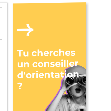
Tu cherches
un conseiller
d'orientation
?