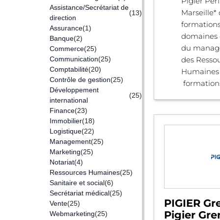
Pigier Pe
Assistance/Secrétariat de
Marseille*
(13)
direction
formations
Assurance
(1)
domaines
Banque
(2)
du manag
Commerce
(25)
Communication
(25)
des Resso
Comptabilité
(20)
Humaines 
Contrôle de gestion
(25)
formations 
Développement
(25)
international
Finance
(23)
Immobilier
(18)
Logistique
(22)
Management
(25)
Marketing
(25)
Notariat
(4)
Ressources Humaines
(25)
Sanitaire et social
(6)
Secrétariat médical
(25)
PIGIER Gr
Vente
(25)
Pigier Gre
Webmarketing
(25)