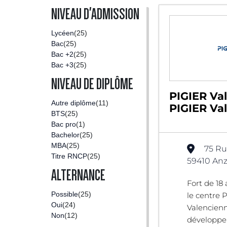
NIVEAU D'ADMISSION
Lycéen
(25)
Bac
(25)
Bac +2
(25)
Bac +3
(25)
NIVEAU DE DIPLÔME
PIGIER Va
Autre diplôme
(11)
PIGIER Va
BTS
(25)
Bac pro
(1)
Bachelor
(25)
MBA
(25)
75 Ru
Titre RNCP
(25)
59410 Anz
ALTERNANCE
Fort de 18
Possible
(25)
le centre 
Oui
(24)
Valencienn
Non
(12)
développer