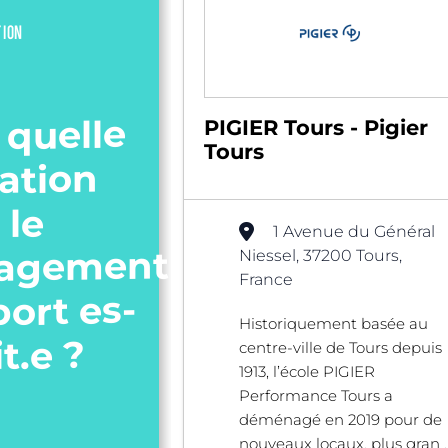
TION
 quelle
PIGIER Tours - Pigier
Tours
ation
 le
1 Avenue du Général
agement
Niessel, 37200 Tours,
France
port es-
Historiquement basée au
it.e ?
centre-ville de Tours depuis
1913, l’école PIGIER
Performance Tours a
déménagé en 2019 pour de
nouveaux locaux, plus gran ..