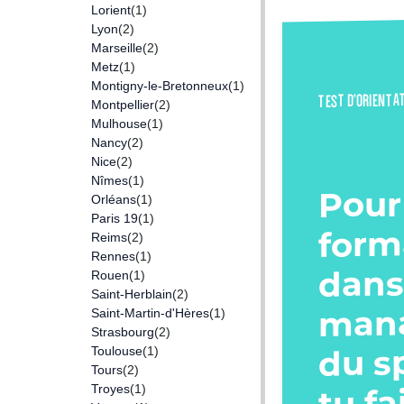
Lorient
(1)
Lyon
(2)
Marseille
(2)
Metz
(1)
Montigny-le-Bretonneux
(1)
TEST D’ORIENTA
Montpellier
(2)
Mulhouse
(1)
Nancy
(2)
Nice
(2)
Nîmes
(1)
Pour
Orléans
(1)
Paris 19
(1)
form
Reims
(2)
Rennes
(1)
dans
Rouen
(1)
Saint-Herblain
(2)
man
Saint-Martin-d'Hères
(1)
Strasbourg
(2)
du s
Toulouse
(1)
Tours
(2)
tu fa
Troyes
(1)