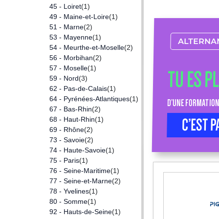
45 - Loiret
(1)
49 - Maine-et-Loire
(1)
51 - Marne
(2)
53 - Mayenne
(1)
ALTERNA
54 - Meurthe-et-Moselle
(2)
56 - Morbihan
(2)
57 - Moselle
(1)
TU ES P
59 - Nord
(3)
62 - Pas-de-Calais
(1)
64 - Pyrénées-Atlantiques
(1)
D’UNE FORMATION
67 - Bas-Rhin
(2)
68 - Haut-Rhin
(1)
C’EST P
69 - Rhône
(2)
73 - Savoie
(2)
74 - Haute-Savoie
(1)
75 - Paris
(1)
76 - Seine-Maritime
(1)
77 - Seine-et-Marne
(2)
78 - Yvelines
(1)
80 - Somme
(1)
92 - Hauts-de-Seine
(1)