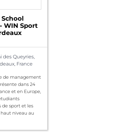
 School
- WIN Sport
rdeaux
i des Queyries,
deaux, France
ole de management
présente dans 24
France et en Europe,
étudiants
 de sport et les
e haut niveau au