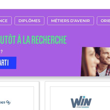
NCE
DIPLÔMES
MÉTIERS D’AVENIR
ORI
LUTÔT À LA RECHERCHE
 ?
ARTI