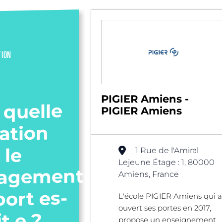
TION
PIGIER Amiens -
 quelle
PIGIER Amiens
ation
 le
1 Rue de l'Amiral
Lejeune Étage : 1, 80000
agement
Amiens, France
port es-
L'école PIGIER Amiens qui a
ouvert ses portes en 2017,
it.e ?
propose un enseignement