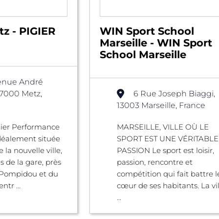
z - PIGIER
WIN Sport School
Marseille - WIN Sport
School Marseille
enue André
57000 Metz,
6 Rue Joseph Biaggi,
13003 Marseille, France
gier Performance
MARSEILLE, VILLE OÙ LE
déalement située
SPORT EST UNE VÉRITABLE
la nouvelle ville,
PASSION Le sport est loisir,
s de la gare, près
passion, rencontre et
 Pompidou et du
compétition qui fait battre l
tr ...
cœur de ses habitants. La vil
...