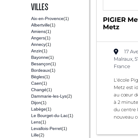
VILLES
PIGIER Met
Aix-en-Provence
(1)
Albertville
(1)
Metz
Amiens
(1)
Angers
(1)
Annecy
(1)
Anzin
(1)
17 Av
Bayonne
(1)
Malraux, 
Besançon
(1)
France
Bordeaux
(1)
Bègles
(1)
L'école Pi
Caen
(1)
Metz est i
Changé
(1)
au cœur de 
Dammarie-les-Lys
(2)
à 2 minute
Dijon
(1)
Labège
(1)
du centre
Le Bourget-du-Lac
(1)
nouveau cen
Lens
(1)
Levallois-Perret
(1)
Lille
(2)