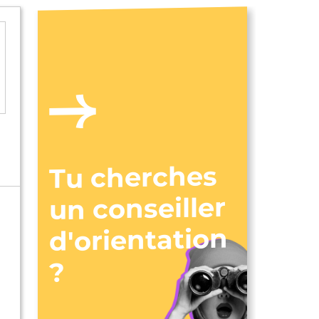
Tu cherches
un conseiller
d'orientation
?