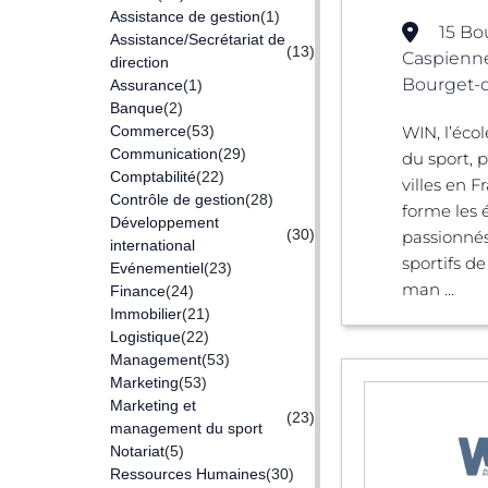
Assistance de gestion
(1)
15 Bo
Assistance/Secrétariat de
(13)
Caspienne
direction
Bourget-d
Assurance
(1)
Banque
(2)
Commerce
(53)
WIN, l’éc
Communication
(29)
du sport, 
Comptabilité
(22)
villes en 
Contrôle de gestion
(28)
forme les 
Développement
(30)
passionnés
international
sportifs d
Evénementiel
(23)
man ...
Finance
(24)
Immobilier
(21)
Logistique
(22)
Management
(53)
Marketing
(53)
Marketing et
(23)
management du sport
Notariat
(5)
Ressources Humaines
(30)