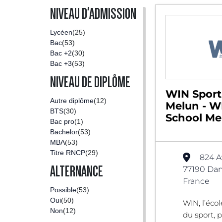
NIVEAU D'ADMISSION
Lycéen
(25)
Bac
(53)
Bac +2
(30)
Bac +3
(53)
NIVEAU DE DIPLÔME
WIN Sport
Autre diplôme
(12)
Melun - W
BTS
(30)
School Me
Bac pro
(1)
Bachelor
(53)
MBA
(53)
Titre RNCP
(29)
824 A
ALTERNANCE
77190 Dam
France
Possible
(53)
Oui
(50)
WIN, l’éc
Non
(12)
du sport, 