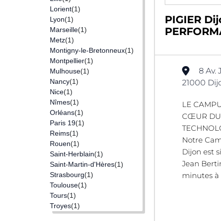
Lorient
(1)
PIGIER Dij
Lyon
(1)
PERFORMA
Marseille
(1)
Metz
(1)
Montigny-le-Bretonneux
(1)
Montpellier
(1)
8 Av. 
Mulhouse
(1)
Nancy
(1)
21000 Dij
Nice
(1)
Nîmes
(1)
LE CAMPU
Orléans
(1)
CŒUR DU
Paris 19
(1)
TECHNOLO
Reims
(1)
Notre Cam
Rouen
(1)
Dijon est 
Saint-Herblain
(1)
Jean Berti
Saint-Martin-d'Hères
(1)
Strasbourg
(1)
minutes à p
Toulouse
(1)
Tours
(1)
Troyes
(1)