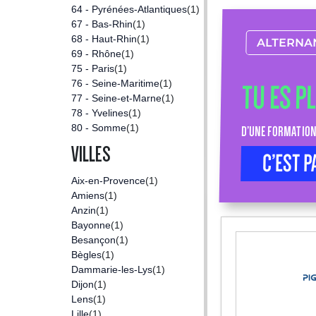
64 - Pyrénées-Atlantiques
(1)
67 - Bas-Rhin
(1)
68 - Haut-Rhin
(1)
ALTERNA
69 - Rhône
(1)
75 - Paris
(1)
76 - Seine-Maritime
(1)
TU ES P
77 - Seine-et-Marne
(1)
78 - Yvelines
(1)
80 - Somme
(1)
D’UNE FORMATION
VILLES
C’EST P
Aix-en-Provence
(1)
Amiens
(1)
Anzin
(1)
Bayonne
(1)
Besançon
(1)
Bègles
(1)
Dammarie-les-Lys
(1)
Dijon
(1)
Lens
(1)
Lille
(1)