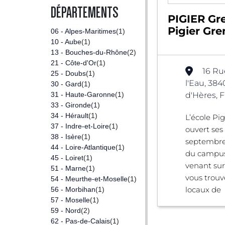
DÉPARTEMENTS
PIGIER Gr
Pigier Gre
06 - Alpes-Maritimes
(1)
10 - Aube
(1)
13 - Bouches-du-Rhône
(2)
21 - Côte-d'Or
(1)
16 Ru
25 - Doubs
(1)
l'Eau, 384
30 - Gard
(1)
31 - Haute-Garonne
(1)
d'Hères, 
33 - Gironde
(1)
34 - Hérault
(1)
L’école Pi
37 - Indre-et-Loire
(1)
ouvert ses
38 - Isère
(1)
septembre
44 - Loire-Atlantique
(1)
du campus
45 - Loiret
(1)
venant su
51 - Marne
(1)
vous trou
54 - Meurthe-et-Moselle
(1)
locaux de .
56 - Morbihan
(1)
57 - Moselle
(1)
59 - Nord
(2)
62 - Pas-de-Calais
(1)