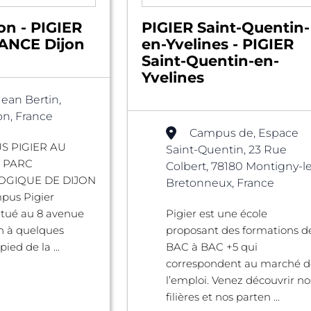
on - PIGIER
PIGIER Saint-Quentin-
NCE Dijon
en-Yvelines - PIGIER
Saint-Quentin-en-
Yvelines
Jean Bertin,
on, France
Campus de, Espace
S PIGIER AU
Saint-Quentin, 23 Rue
 PARC
Colbert, 78180 Montigny-le
GIQUE DE DIJON
Bretonneux, France
pus Pigier
situé au 8 avenue
Pigier est une école
n à quelques
proposant des formations d
ied de la ...
BAC à BAC +5 qui
correspondent au marché d
l’emploi. Venez découvrir no
filières et nos parten ...