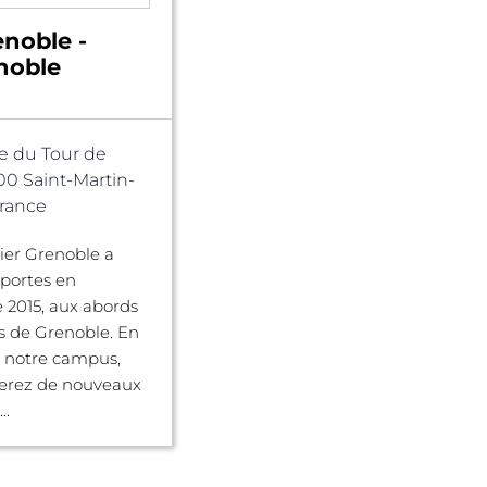
enoble -
noble
e du Tour de
00 Saint-Martin-
France
gier Grenoble a
 portes en
 2015, aux abords
 de Grenoble. En
r notre campus,
verez de nouveaux
..