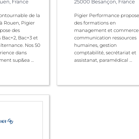
uen, France
25000 Besançon, France
ontournable de la
Pigier Performance propos
à Rouen, Pigier
des formations en
pose des
management et commerce
 Bac+2, Bac+3 et
communication ressources
lternance. Nos 50
humaines, gestion
rience dans
comptabilité, secrétariat et
ment sup&ea ...
assistanat, paramédical ...