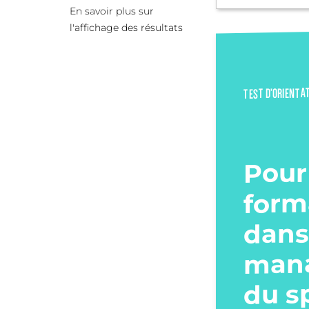
En savoir plus sur
l'affichage des résultats
TEST D’ORIENTA
Pour
form
dans
man
du s