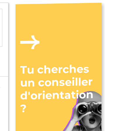
Tu cherches
un conseiller
,
d'orientation
?