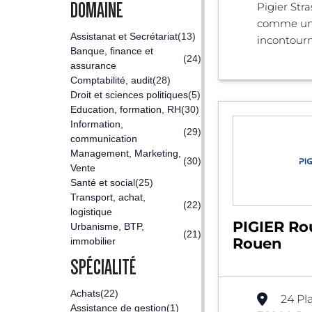
DOMAINE
Pigier Stra
comme un
Assistanat et Secrétariat
(13)
incontourn 
Banque, finance et
(24)
assurance
Comptabilité, audit
(28)
Droit et sciences politiques
(5)
Education, formation, RH
(30)
Information,
(29)
communication
Management, Marketing,
(30)
Vente
Santé et social
(25)
Transport, achat,
(22)
logistique
PIGIER Ro
Urbanisme, BTP,
(21)
Rouen
immobilier
SPÉCIALITÉ
Achats
(22)
24 Pl
Assistance de gestion
(1)