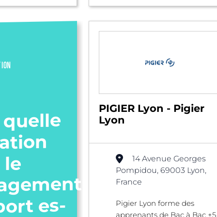
TION
PIGIER Lyon - Pigier
 quelle
Lyon
ation
 le
14 Avenue Georges
Pompidou, 69003 Lyon,
agement
France
port es-
Pigier Lyon forme des
apprenants de Bac à Bac +5