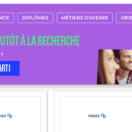
NCE
DIPLÔMES
MÉTIERS D’AVENIR
ORI
LUTÔT À LA RECHERCHE
 ?
ARTI