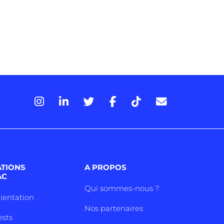
ATIONS
A PROPOS
AC
Qui sommes-nous ?
rientation
Nos partenaires
ests