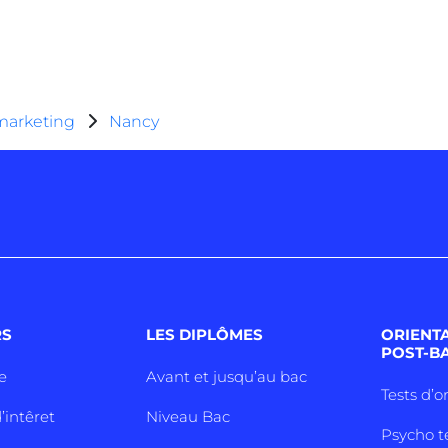
arketing
Nancy
RS
LES DIPLÔMES
ORIENT
POST-B
e
Avant et jusqu’au bac
Tests d’o
’intêret
Niveau Bac
Psycho t