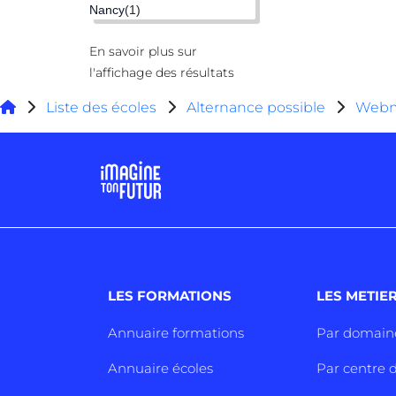
Nancy
(1)
En savoir plus sur
l'affichage des résultats
Liste des écoles
Alternance possible
Webm
LES FORMATIONS
LES METIE
Annuaire formations
Par domain
Annuaire écoles
Par centre d