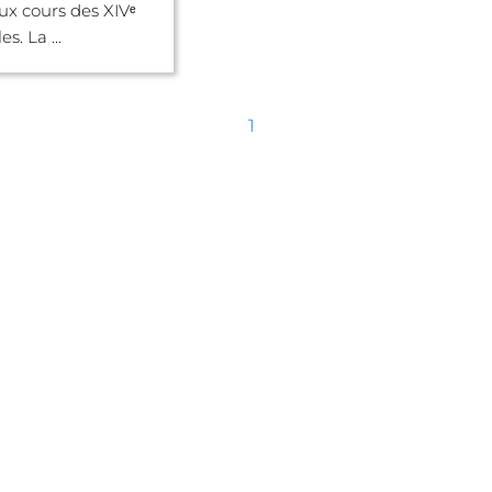
ux cours des XIVᵉ
es. La ...
1