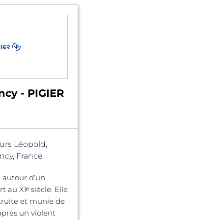
ncy - PIGIER
urs Léopold,
cy, France
 autour d’un
t au XIᵉ siècle. Elle
truite et munie de
près un violent