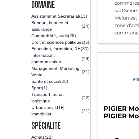
DOMAINE
commerce
sud Seine-
Assistanat et Secrétariat
(13)
Melun est 
Banque, finance et
zone d’acti
(24)
assurance
commune .
Comptabilité, audit
(28)
Droit et sciences politiques
(5)
Education, formation, RH
(30)
Information,
(29)
communication
Management, Marketing,
(31)
Vente
Santé et social
(25)
Sport
(1)
Transport, achat,
(22)
logistique
PIGIER Mon
Urbanisme, BTP,
(21)
immobilier
PIGIER Mon
SPÉCIALITÉ
Achats
(22)