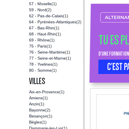
57 - Moselle
(1)
59 - Nord
(2)
62 - Pas-de-Calais
(1)
ALTERNA
64 - Pyrénées-Atlantiques
(2)
67 - Bas-Rhin
(1)
68 - Haut-Rhin
(1)
TU ES P
69 - Rhône
(1)
75 - Paris
(1)
76 - Seine-Maritime
(1)
D’UNE FORMATION
77 - Seine-et-Marne
(1)
C’EST P
78 - Yvelines
(1)
80 - Somme
(1)
VILLES
Aix-en-Provence
(1)
Amiens
(1)
Anzin
(1)
Bayonne
(2)
Besançon
(1)
Bègles
(1)
Dammarie-les-Lys
(1)