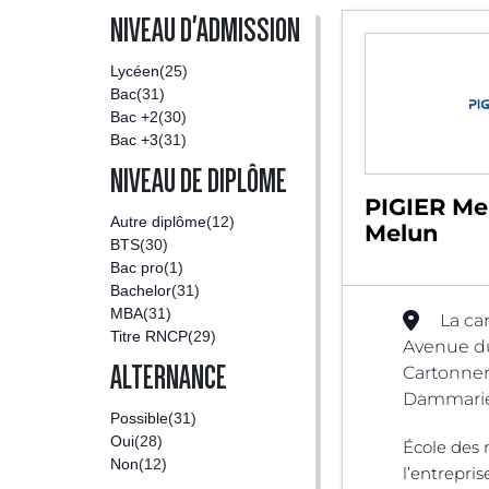
NIVEAU D'ADMISSION
Lycéen
(25)
Bac
(31)
Bac +2
(30)
Bac +3
(31)
NIVEAU DE DIPLÔME
PIGIER Me
Autre diplôme
(12)
Melun
BTS
(30)
Bac pro
(1)
Bachelor
(31)
MBA
(31)
La ca
Titre RNCP
(29)
Avenue du
ALTERNANCE
Cartonner
Dammarie-
Possible
(31)
Oui
(28)
École des 
Non
(12)
l’entrepris