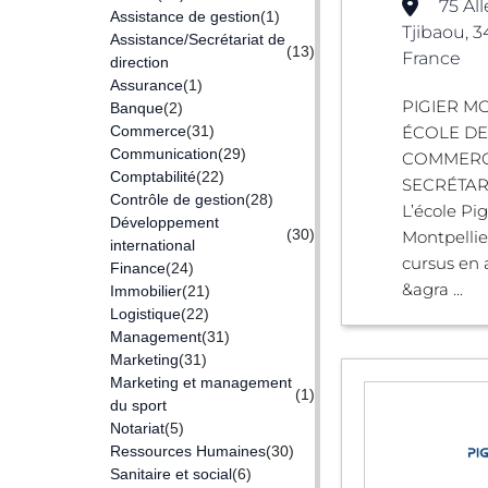
75 Al
Assistance de gestion
(1)
Tjibaou, 
Assistance/Secrétariat de
(13)
France
direction
Assurance
(1)
PIGIER MO
Banque
(2)
Commerce
(31)
ÉCOLE D
Communication
(29)
COMMERC
Comptabilité
(22)
SECRÉTAR
Contrôle de gestion
(28)
L’école Pig
Développement
(30)
Montpellie
international
cursus en 
Finance
(24)
&agra ...
Immobilier
(21)
Logistique
(22)
Management
(31)
Marketing
(31)
Marketing et management
(1)
du sport
Notariat
(5)
Ressources Humaines
(30)
Sanitaire et social
(6)