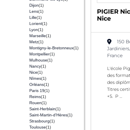
Dijon
(1)
PIGIER Nic
Lens
(1)
Nice
Lille
(1)
Lorient
(1)
Lyon
(1)
Marseille
(1)
150 B
Metz
(1)
Montigny-le-Bretonneux
(1)
Jardiniers
Montpellier
(1)
France
Mulhouse
(1)
Nancy
(1)
L'école Pi
Nice
(1)
des format
Nîmes
(1)
des diplôm
Orléans
(1)
Titres cert
Paris 19
(1)
+5. P ...
Reims
(1)
Rouen
(1)
Saint-Herblain
(1)
Saint-Martin-d'Hères
(1)
Strasbourg
(1)
Toulouse
(1)