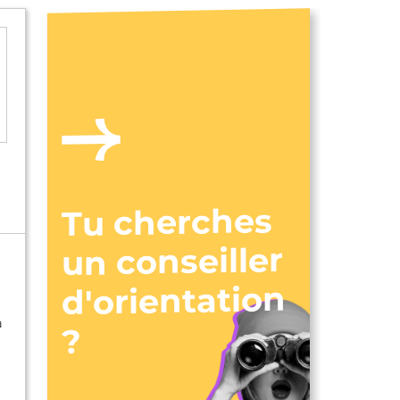
Tu cherches
un conseiller
d'orientation
à
?