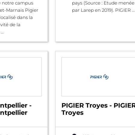
 notre campus
pays (Source : Etude menée
et-Marnais Pigier
par Larep en 2019). PIGIER ...
localisé dans la
vité de la
..
tpellier -
PIGIER Troyes - PIGIE
tpellier
Troyes