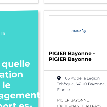
TION
PIGIER Bayonne -
PIGIER Bayonne
 quelle
ation
85 Av. de la Légion
 le
Tchèque, 64100 Bayonne,
France
agement
PIGIER BAYONNE,
port es-
L’ALTERNANCE AU PAYS