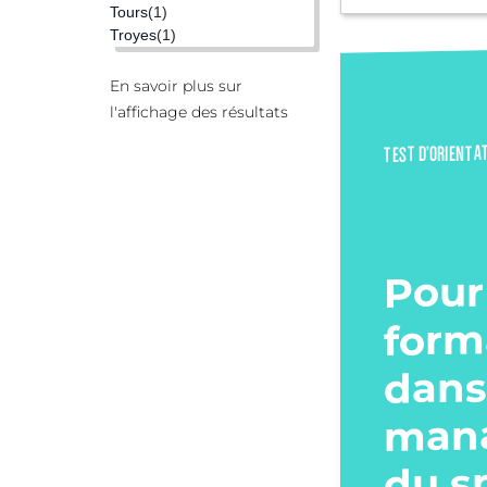
Tours
(1)
Troyes
(1)
En savoir plus sur
l'affichage des résultats
TEST D’ORIENTA
Pour
form
dans
man
du s