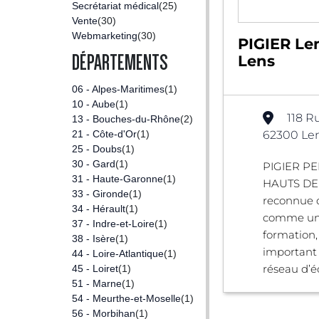
Secrétariat médical
(25)
Vente
(30)
Webmarketing
(30)
PIGIER Len
DÉPARTEMENTS
Lens
06 - Alpes-Maritimes
(1)
10 - Aube
(1)
118 R
13 - Bouches-du-Rhône
(2)
21 - Côte-d'Or
(1)
62300 Len
25 - Doubs
(1)
30 - Gard
(1)
PIGIER P
31 - Haute-Garonne
(1)
HAUTS DE 
33 - Gironde
(1)
reconnue 
34 - Hérault
(1)
comme un 
37 - Indre-et-Loire
(1)
formation,
38 - Isère
(1)
important 
44 - Loire-Atlantique
(1)
réseau d’éc
45 - Loiret
(1)
51 - Marne
(1)
54 - Meurthe-et-Moselle
(1)
56 - Morbihan
(1)