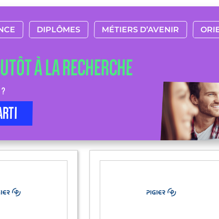
NCE
DIPLÔMES
MÉTIERS D’AVENIR
ORI
LUTÔT À LA RECHERCHE
 ?
ARTI