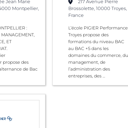
lée Jean Marie
217 Avenue Pierre
34000 Montpellier,
Brossolette, 10000 Troyes,
France
NTPELLIER :
L’école PIGIER Performance
E MANAGEMENT,
Troyes propose des
E, ET
formations du niveau BAC
IAT.
au BAC +5 dans les
ier
domaines du commerce, d
r propose des
management, de
alternance de Bac
l’administration des
entreprises, des ...