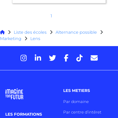
1
Liste des écoles
Alternance possible
Marketing
Lens
LES METIERS
Par domaine
Par centre d’intêret
LES FORMATIONS