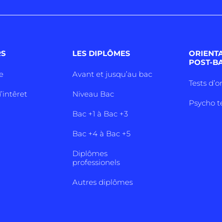
RS
LES DIPLÔMES
ORIENT
POST-B
e
Avant et jusqu’au bac
Tests d’o
’intêret
Niveau Bac
Psycho t
Bac +1 à Bac +3
Bac +4 à Bac +5
Diplômes
professionels
Autres diplômes