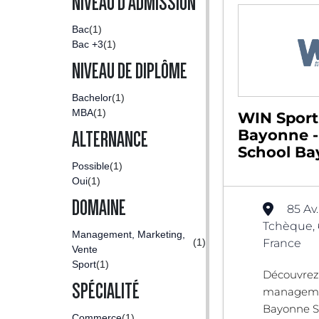
NIVEAU D'ADMISSION
Bac
(1)
Bac +3
(1)
NIVEAU DE DIPLÔME
Bachelor
(1)
MBA
(1)
WIN Sport
Bayonne -
ALTERNANCE
School B
Possible
(1)
Oui
(1)
DOMAINE
85 Av
Tchèque,
Management, Marketing,
(1)
France
Vente
Sport
(1)
Découvrez 
SPÉCIALITÉ
managemen
Bayonne S
Commerce
(1)