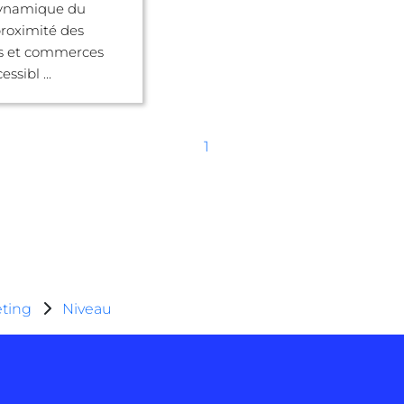
dynamique du
roximité des
es et commerces
ssibl ...
1
ting
Niveau