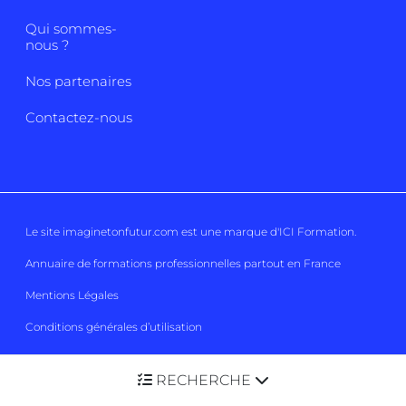
Qui sommes-
nous ?
Nos partenaires
Contactez-nous
Le site imaginetonfutur.com est une marque d'
ICI Formation
.
Annuaire de formations professionnelles partout en France
Mentions Légales
Conditions générales d’utilisation
Protection de la vie privée
RECHERCHE
Conditions générales de vente