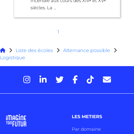
incendie aux cours des XIVᵉ et XVᵉ
siècles. La ...
1
Liste des écoles
Alternance possible
Logistique
LES METIERS
Par domaine