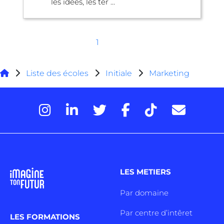
les idées, les ter ...
1
Liste des écoles
Initiale
Marketing
LES METIERS
Par domaine
Par centre d’intêret
LES FORMATIONS