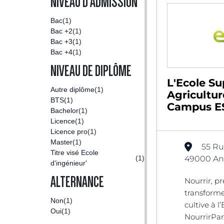
NIVEAU D'ADMISSION
Bac
(1)
Bac +2
(1)
Bac +3
(1)
Bac +4
(1)
NIVEAU DE DIPLÔME
L'Ecole Su
Autre diplôme
(1)
Agricultur
BTS
(1)
Campus ES
Bachelor
(1)
Licence
(1)
Licence pro
(1)
Master
(1)
55 Ru
Titre visé Ecole
(1)
49000 Ang
d'ingénieur'
ALTERNANCE
Nourrir, pr
transforme
Non
(1)
cultive à l’
Oui
(1)
NourrirPar