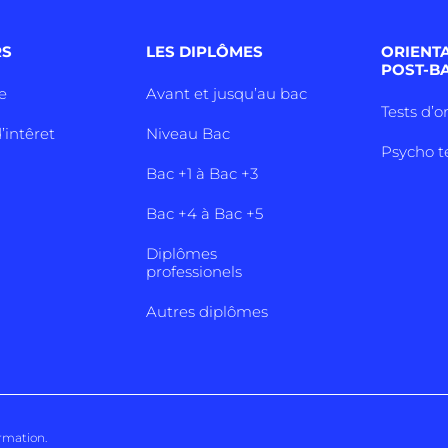
RS
LES DIPLÔMES
ORIENT
POST-B
e
Avant et jusqu’au bac
Tests d’o
’intêret
Niveau Bac
Psycho t
Bac +1 à Bac +3
Bac +4 à Bac +5
Diplômes
professionels
Autres diplômes
ormation
.