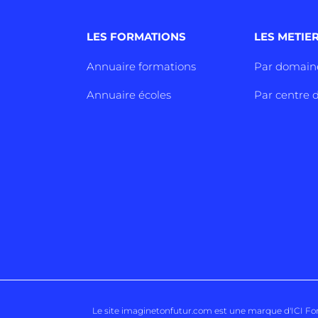
LES FORMATIONS
LES METIE
Annuaire formations
Par domain
Annuaire écoles
Par centre d
Le site imaginetonfutur.com est une marque d'
ICI F