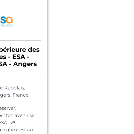
périeure des
es - ESA -
A - Angers
e Rabelais,
ers, France
éserver,
r : ton avenir se
ESA ! 🌱
ce que c’est au