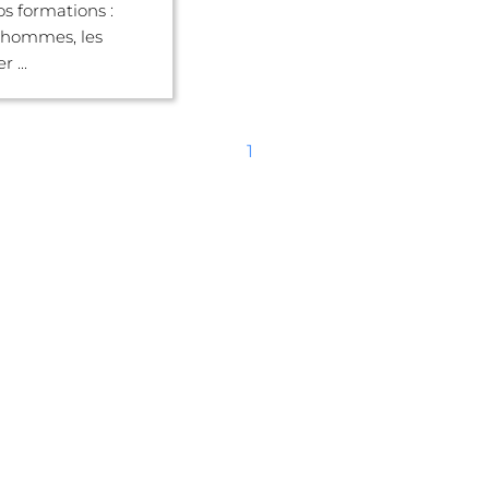
s formations :
s hommes, les
r ...
1