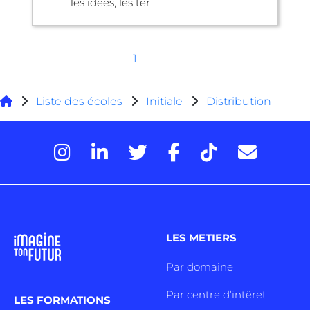
les idées, les ter ...
1
Liste des écoles
Initiale
Distribution
LES METIERS
Par domaine
Par centre d’intêret
LES FORMATIONS