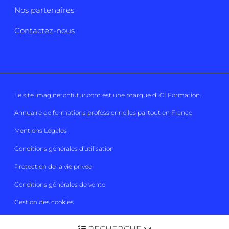
Nos partenaires
Contactez-nous
Le site imaginetonfutur.com est une marque d'
ICI Formation
.
Annuaire de formations professionnelles partout en France
Mentions Légales
Conditions générales d’utilisation
Protection de la vie privée
Conditions générales de vente
Gestion des cookies
Imaginetonfutur 2026
Tous droits réservés