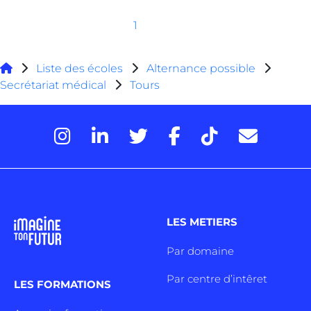
1
Liste des écoles
Alternance possible
Secrétariat médical
Tours
LES METIERS
Par domaine
Par centre d’intêret
LES FORMATIONS