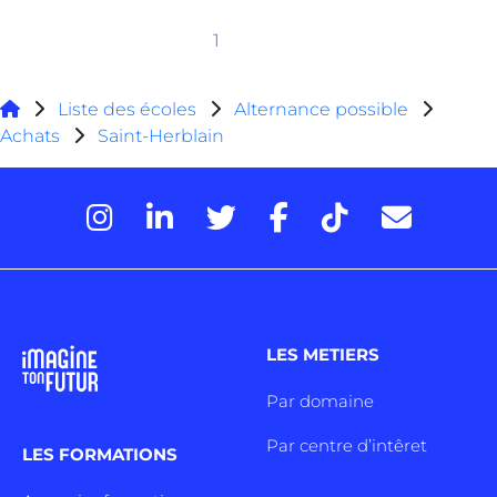
1
Liste des écoles
Alternance possible
Achats
Saint-Herblain
LES METIERS
Par domaine
Par centre d’intêret
LES FORMATIONS