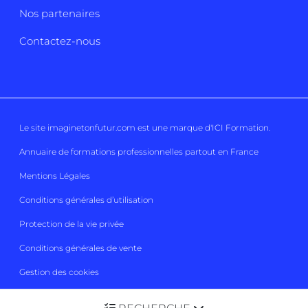
Nos partenaires
Contactez-nous
Le site imaginetonfutur.com est une marque d'
ICI Formation
.
Annuaire de formations professionnelles partout en France
Mentions Légales
Conditions générales d’utilisation
Protection de la vie privée
Conditions générales de vente
Gestion des cookies
Imaginetonfutur 2026
Tous droits réservés