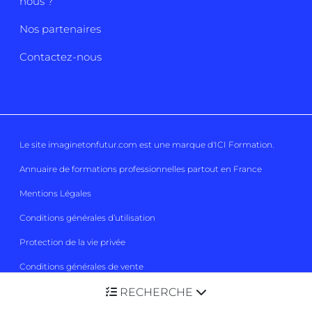
nous ?
Nos partenaires
Contactez-nous
Le site imaginetonfutur.com est une marque d'
ICI Formation
.
Annuaire de formations professionnelles partout en France
Mentions Légales
Conditions générales d’utilisation
Protection de la vie privée
Conditions générales de vente
RECHERCHE
Gestion des cookies