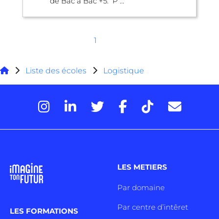
de Bac à Bac +5. P ...
1
Liste des écoles
Logistique
LES METIERS
Par domaine
Par centre d’intêret
LES FORMATIONS