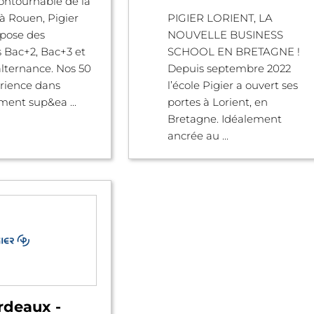
ontournable de la
à Rouen, Pigier
PIGIER LORIENT, LA
pose des
NOUVELLE BUSINESS
 Bac+2, Bac+3 et
SCHOOL EN BRETAGNE !
lternance. Nos 50
Depuis septembre 2022
rience dans
l’école Pigier a ouvert ses
ment sup&ea ...
portes à Lorient, en
Bretagne. Idéalement
ancrée au ...
rdeaux -