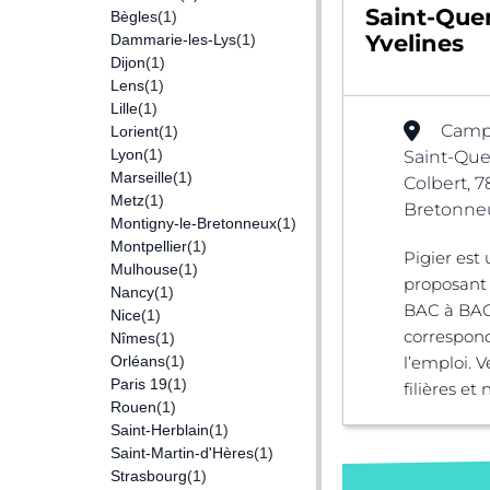
Saint-Que
Bègles
(1)
Yvelines
Dammarie-les-Lys
(1)
Dijon
(1)
Lens
(1)
Lille
(1)
Camp
Lorient
(1)
Lyon
(1)
Saint-Que
Marseille
(1)
Colbert, 
Metz
(1)
Bretonneu
Montigny-le-Bretonneux
(1)
Montpellier
(1)
Pigier est
Mulhouse
(1)
proposant
Nancy
(1)
BAC à BAC
Nice
(1)
correspon
Nîmes
(1)
Orléans
(1)
l’emploi. 
Paris 19
(1)
filières et 
Rouen
(1)
Saint-Herblain
(1)
Saint-Martin-d'Hères
(1)
Strasbourg
(1)