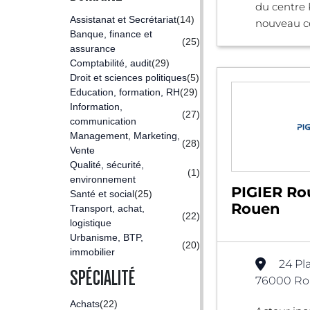
du centre
Assistanat et Secrétariat
(14)
nouveau cen
Banque, finance et
(25)
assurance
Comptabilité, audit
(29)
Droit et sciences politiques
(5)
Education, formation, RH
(29)
Information,
(27)
communication
Management, Marketing,
(28)
Vente
Qualité, sécurité,
(1)
environnement
PIGIER Ro
Santé et social
(25)
Rouen
Transport, achat,
(22)
logistique
Urbanisme, BTP,
(20)
immobilier
24 Pl
SPÉCIALITÉ
76000 Ro
Achats
(22)