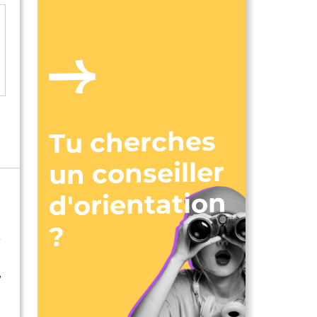
Tu cherches
un conseiller
d'orientation
?
e
,