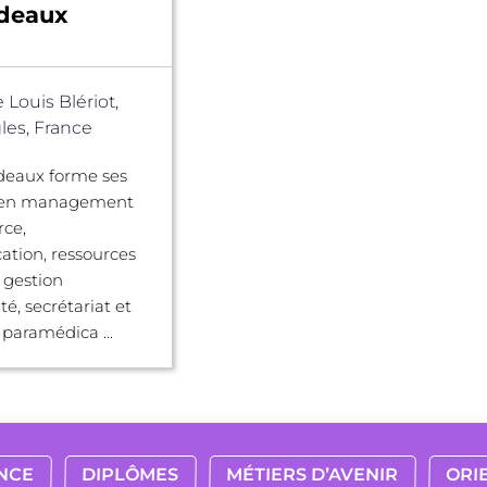
rdeaux
 Louis Blériot,
les, France
deaux forme ses
s en management
ce,
tion, ressources
 gestion
é, secrétariat et
 paramédica ...
NCE
DIPLÔMES
MÉTIERS D’AVENIR
ORI