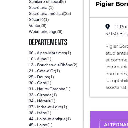
Sanitaire et social
(6)
Pigier Bo
Secrétariat
(1)
Secrétariat médical
(25)
Sécurité
(1)
Vente
(28)
11 Rue
Webmarketing
(28)
33130 Bèg
DÉPARTEMENTS
Pigier Bor
étudiant
06 - Alpes-Maritimes
(1)
10 - Aube
(1)
et commer
13 - Bouches-du-Rhône
(2)
communica
21 - Côte-d'Or
(1)
humaines,
25 - Doubs
(1)
comptabilit
30 - Gard
(1)
assistanat,
31 - Haute-Garonne
(1)
33 - Gironde
(1)
34 - Hérault
(1)
37 - Indre-et-Loire
(1)
38 - Isère
(1)
44 - Loire-Atlantique
(1)
ALTERNA
45 - Loiret
(1)