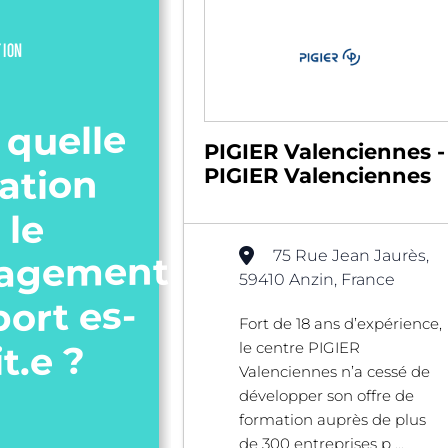
TION
 quelle
PIGIER Valenciennes -
ation
PIGIER Valenciennes
 le
75 Rue Jean Jaurès,
agement
59410 Anzin, France
port es-
Fort de 18 ans d’expérience,
it.e ?
le centre PIGIER
Valenciennes n’a cessé de
développer son offre de
formation auprès de plus
de 300 entreprises p ...