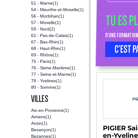
51 - Marne
(1)
54 - Meurthe-et-Moselle
(1)
TU ES P
56 - Morbihan
(1)
57 - Moselle
(1)
59 - Nord
(2)
D’UNE FORMATION
62 - Pas-de-Calais
(1)
67 - Bas-Rhin
(1)
C’EST P
68 - Haut-Rhin
(1)
69 - Rhône
(1)
75 - Paris
(1)
76 - Seine-Maritime
(1)
77 - Seine-et-Marne
(1)
78 - Yvelines
(1)
80 - Somme
(1)
VILLES
Aix-en-Provence
(1)
Amiens
(1)
Anzin
(1)
PIGIER Sa
Besançon
(1)
en-Yveline
Bezannes
(1)