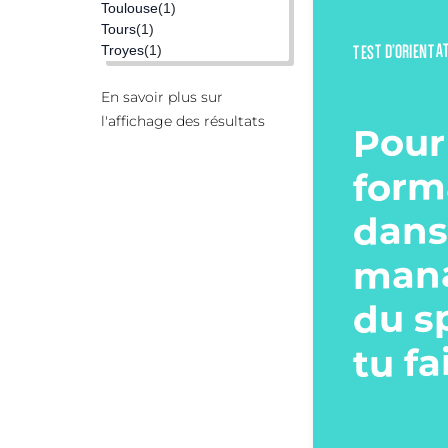
Toulouse
(1)
Tours
(1)
TEST D’ORIENTA
Troyes
(1)
En savoir plus sur
l'affichage des résultats
Pour
form
dans
man
du s
tu fa