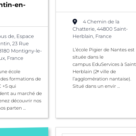
ntin-en-
4 Chemin de la
Chatterie, 44800 Saint-
us de, Espace
Herblain, France
ntin, 23 Rue
L’école Pigier de Nantes est
78180 Montigny-le-
située dans le
x, France
campus EduServices à Saint
 une école
Herblain (2ᵉ ville de
 des formations de
l’agglomération nantaise).
 +5 qui
Situé dans un envir ...
dent au marché de
Venez découvrir nos
nos parten ...