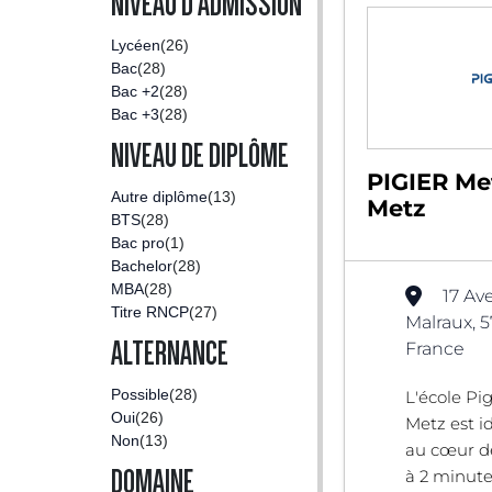
NIVEAU D'ADMISSION
Lycéen
(26)
Bac
(28)
Bac +2
(28)
Bac +3
(28)
NIVEAU DE DIPLÔME
PIGIER Met
Autre diplôme
(13)
Metz
BTS
(28)
Bac pro
(1)
Bachelor
(28)
MBA
(28)
17 Av
Titre RNCP
(27)
Malraux, 
ALTERNANCE
France
Possible
(28)
L'école Pi
Oui
(26)
Metz est i
Non
(13)
au cœur de 
DOMAINE
à 2 minute