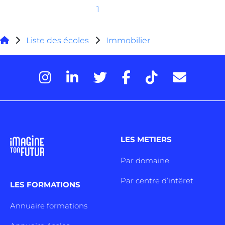
1
Liste des écoles
Immobilier
LES METIERS
Par domaine
Par centre d’intêret
LES FORMATIONS
Annuaire formations