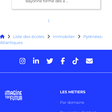
Bayonne forme des a ...
1
Liste des écoles
Immobilier
Pyrénées-
Atlantiques
LES METIERS
Par domaine