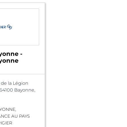
yonne -
ayonne
. de la Légion
 64100 Bayonne,
AYONNE,
ANCE AU PAYS
IGIER