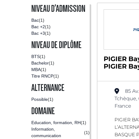
NIVEAU D'ADMISSION
Bac
(1)
Bac +2
(1)
Bac +3
(1)
NIVEAU DE DIPLÔME
BTS
(1)
PIGIER Ba
Bachelor
(1)
PIGIER B
MBA
(1)
Titre RNCP
(1)
ALTERNANCE
85 Av
Tchèque,
Possible
(1)
France
DOMAINE
PIGIER B
Education, formation, RH
(1)
L’ALTERN
Information,
(1)
BASQUE P
communication