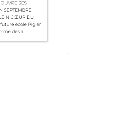
 OUVRE SES
N SEPTEMBRE
PLEIN CŒUR DU
future école Pigier
rme des a ...
1