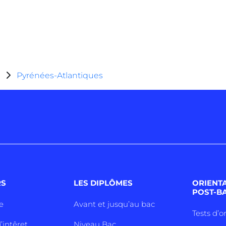
Pyrénées-Atlantiques
RS
LES DIPLÔMES
ORIENT
POST-B
e
Avant et jusqu’au bac
Tests d’o
’intêret
Niveau Bac