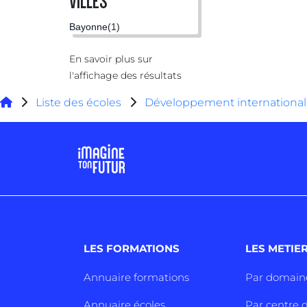
VILLES
Bayonne
(1)
En savoir plus sur
l'affichage des résultats
Liste des écoles
Développement international
LES FORMATIONS
LES METIE
Annuaire formations
Par domain
Annuaire écoles
Par centre d