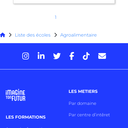
1
Liste des écoles
Agroalimentaire
LES METIERS
Par domaine
Par centre d’intêret
LES FORMATIONS