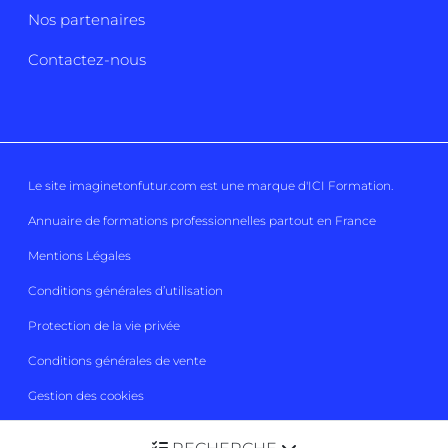
Nos partenaires
Contactez-nous
Le site imaginetonfutur.com est une marque d'
ICI Formation
.
Annuaire de formations professionnelles partout en France
Mentions Légales
Conditions générales d’utilisation
Protection de la vie privée
Conditions générales de vente
Gestion des cookies
Imaginetonfutur 2026
Tous droits réservés