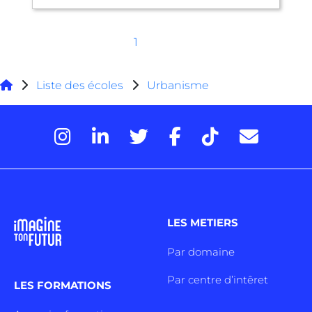
1
Liste des écoles
Urbanisme
LES METIERS
Par domaine
Par centre d’intêret
LES FORMATIONS