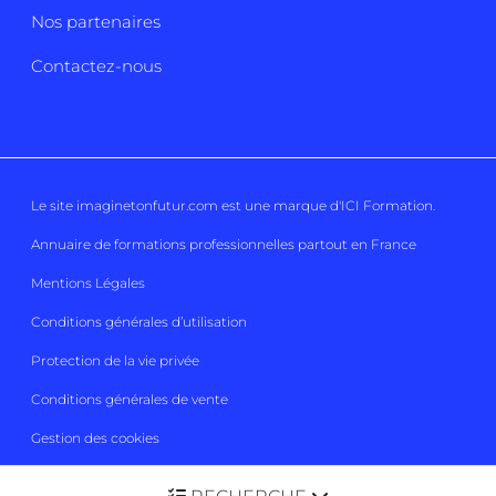
Nos partenaires
Contactez-nous
Le site imaginetonfutur.com est une marque d'
ICI Formation
.
Annuaire de formations professionnelles partout en France
Mentions Légales
Conditions générales d’utilisation
Protection de la vie privée
Conditions générales de vente
Gestion des cookies
Imaginetonfutur 2026
Tous droits réservés