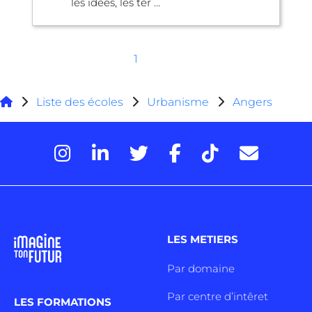
les idées, les ter ...
1
Liste des écoles
Urbanisme
Angers
LES METIERS
Par domaine
Par centre d’intêret
LES FORMATIONS