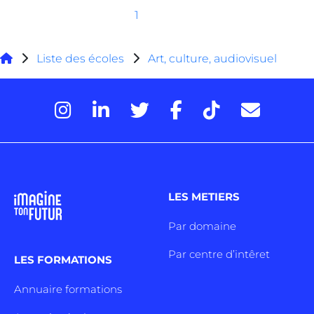
1
Liste des écoles
Art, culture, audiovisuel
LES METIERS
Par domaine
Par centre d’intêret
LES FORMATIONS
Annuaire formations