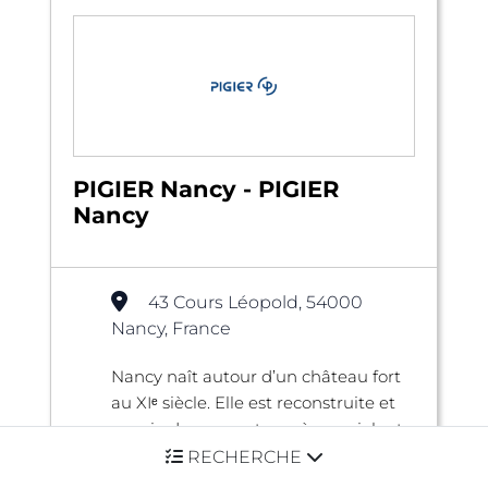
PIGIER Nancy - PIGIER
Nancy
43 Cours Léopold, 54000
Nancy, France
Nancy naît autour d’un château fort
au XIᵉ siècle. Elle est reconstruite et
munie de remparts après un violent
incendie aux cours des XIVᵉ et XVᵉ
RECHERCHE
siècles. La ...