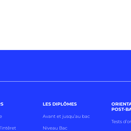
RS
LES DIPLÔMES
ORIENT
POST-B
e
Avant et jusqu’au bac
Tests d’o
’intêret
Niveau Bac