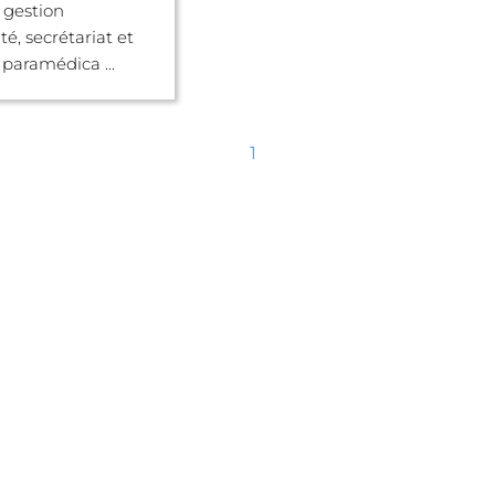
 gestion
é, secrétariat et
 paramédica ...
1