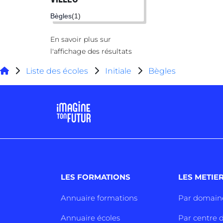
Bègles
(1)
En savoir plus sur
l'affichage des résultats
Liste des écoles
Initiale
Bègles
LES FORMATIONS
LES METIE
Annuaire formations
Par domain
Annuaire écoles
Par centre d