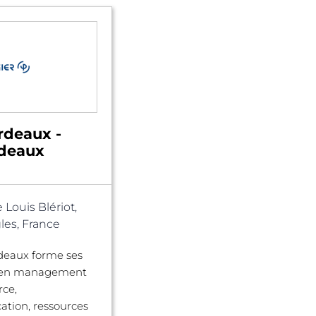
rdeaux -
rdeaux
 Louis Blériot,
les, France
deaux forme ses
s en management
ce,
tion, ressources