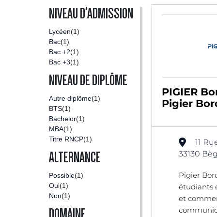
NIVEAU D'ADMISSION
Lycéen
(1)
Bac
(1)
Bac +2
(1)
Bac +3
(1)
NIVEAU DE DIPLÔME
PIGIER Bo
Autre diplôme
(1)
Pigier Bo
BTS
(1)
Bachelor
(1)
MBA
(1)
Titre RNCP
(1)
11 Rue
33130 Bèg
ALTERNANCE
Pigier Bor
Possible
(1)
Oui
(1)
étudiant
Non
(1)
et commer
communica
DOMAINE