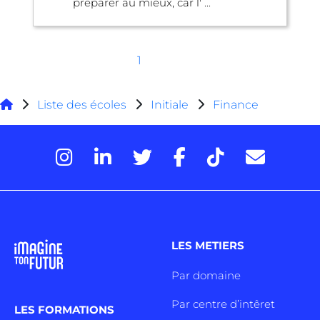
préparer au mieux, car l' ...
1
Liste des écoles
Initiale
Finance
LES METIERS
Par domaine
Par centre d’intêret
LES FORMATIONS