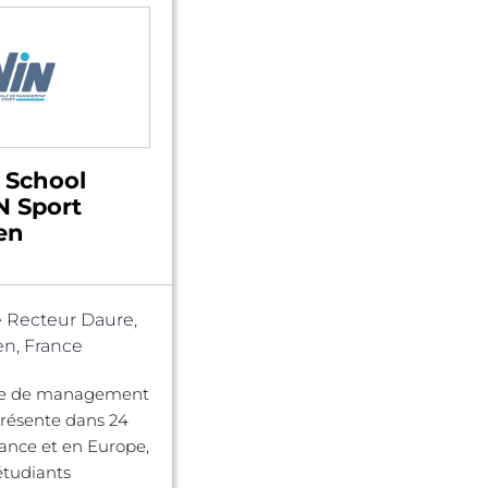
 School
N Sport
en
 Recteur Daure,
n, France
ole de management
présente dans 24
France et en Europe,
étudiants