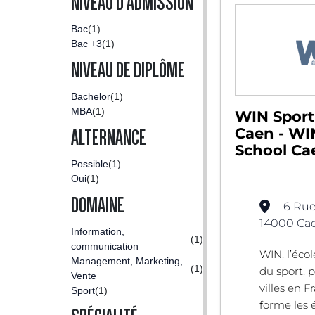
NIVEAU D'ADMISSION
Bac
(1)
Bac +3
(1)
NIVEAU DE DIPLÔME
Bachelor
(1)
MBA
(1)
WIN Sport
Caen - WI
ALTERNANCE
School Ca
Possible
(1)
Oui
(1)
DOMAINE
6 Rue
14000 Cae
Information,
(1)
communication
WIN, l’éc
Management, Marketing,
(1)
du sport, 
Vente
villes en 
Sport
(1)
forme les 