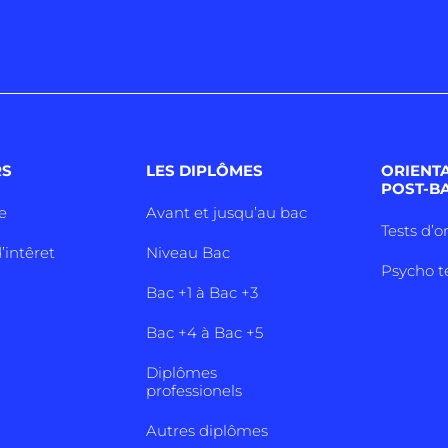
RS
LES DIPLÔMES
ORIENT
POST-B
e
Avant et jusqu’au bac
Tests d’o
’intêret
Niveau Bac
Psycho t
Bac +1 à Bac +3
Bac +4 à Bac +5
Diplômes
professionels
Autres diplômes