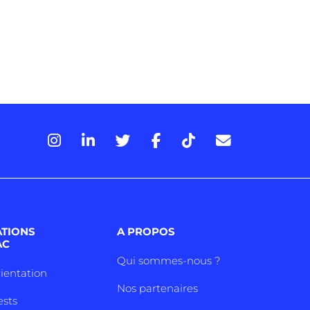
ATIONS
A PROPOS
AC
Qui sommes-nous ?
rientation
Nos partenaires
ests