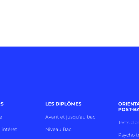
RS
LES DIPLÔMES
ORIENT
POST-B
e
Avant et jusqu’au bac
Tests d’o
’intêret
Niveau Bac
Psycho t