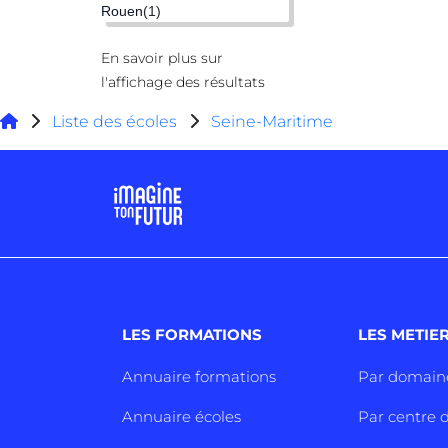
Rouen
(1)
En savoir plus sur
l'affichage des résultats
Liste des écoles
Seine-Maritime
LES FORMATIONS
LES METIE
Annuaire formations
Par domain
Annuaire écoles
Par centre d