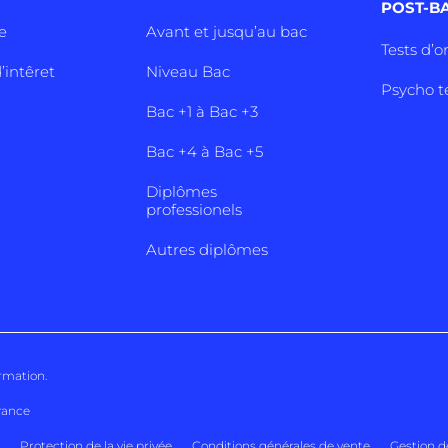
POST-B
e
Avant et jusqu’au bac
Tests d’o
’intêret
Niveau Bac
Psycho t
Bac +1 à Bac +3
Bac +4 à Bac +5
Diplômes
professionels
Autres diplômes
ormation
.
rance
Protection de la vie privée
Conditions générales de vente
Gestion d