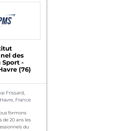
itut
nnel des
 Sport -
Havre (76)
ai Frissard,
Havre, France
nous formons
s de 20 ans les
fessionnels du