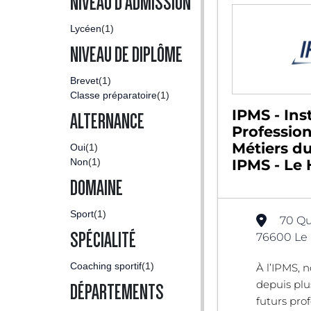
NIVEAU D'ADMISSION
Lycéen
(1)
NIVEAU DE DIPLÔME
Brevet
(1)
Classe préparatoire
(1)
IPMS - Inst
ALTERNANCE
Professio
Métiers du
Oui
(1)
Non
(1)
IPMS - Le 
DOMAINE
Sport
(1)
70 Qu
SPÉCIALITÉ
76600 Le 
Coaching sportif
(1)
À l’IPMS, 
depuis plu
DÉPARTEMENTS
futurs pro