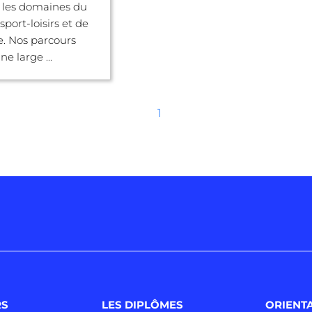
 les domaines du
 sport-loisirs et de
e. Nos parcours
e large ...
1
RS
LES DIPLÔMES
ORIENT