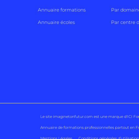
Annuaire formations
Par domain
Annuaire écoles
Par centre d
Le site imaginetonfutur.com est une marque d'
ICI F
Annuaire de formations professionnelles partout en F
Mentions Légales
Conditions générales d’utilisation