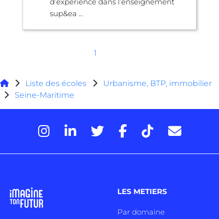
d’expérience dans l’enseignement
sup&ea ...
1
Liste des écoles
Urbanisme, BTP, immobilier
Seine-Maritime
LES METIERS
Par domaine