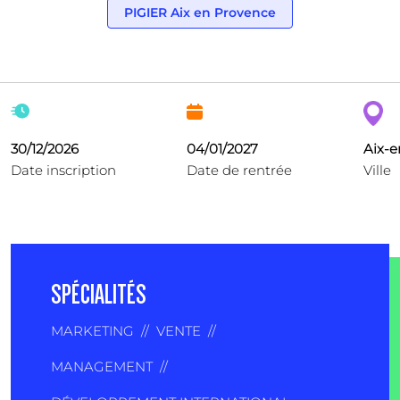
PIGIER Aix en Provence
30/12/2026
04/01/2027
Aix-
Date inscription
Date de rentrée
Ville
SPÉCIALITÉS
MARKETING
//
VENTE
//
MANAGEMENT
//