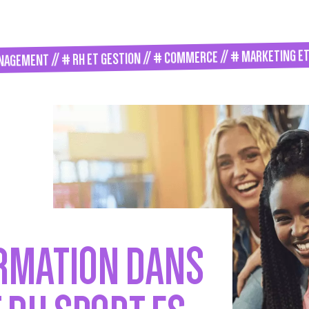
T // # RH ET GESTION // # COMMERCE // # MARKETING ET COMMU
ORMATION DANS