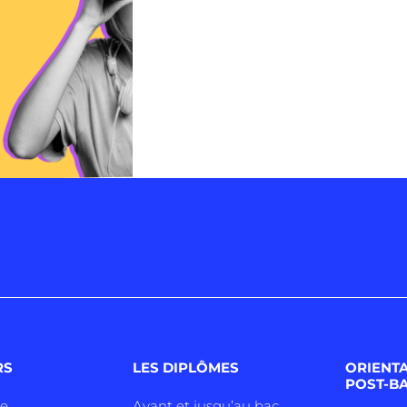
RS
LES DIPLÔMES
ORIENT
POST-B
ne
Avant et jusqu’au bac