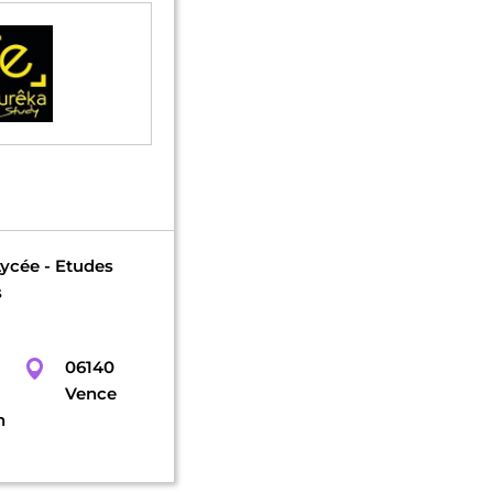
Lycée - Etudes
s
06140
Vence
n