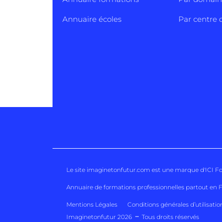
Annuaire écoles
Par centre d
Le site imaginetonfutur.com est une marque d'
ICI F
Annuaire de formations professionnelles partout en 
Mentions Légales
Conditions générales d’utilisatio
Imaginetonfutur 2026
Tous droits réservés