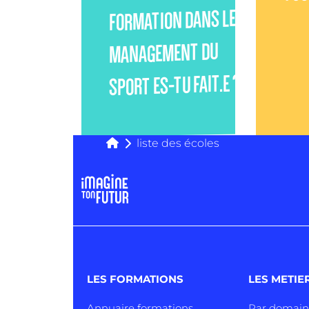
FORMATION DANS LE
MANAGEMENT DU
SPORT ES-TU FAIT.E ?
liste des écoles
LES FORMATIONS
LES METIE
Annuaire formations
Par domai