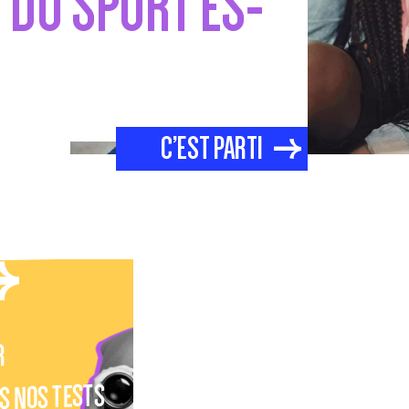
DU SPORT ES-
C’EST PARTI
R
S NOS TESTS