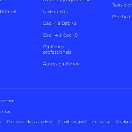
Tests d’o
’intêret
Niveau Bac
Psycho t
Bac +1 à Bac +3
Bac +4 à Bac +5
Diplômes
professionels
Autres diplômes
ormation
.
France
n
Protection de la vie privée
Conditions générales de vente
Gestion 