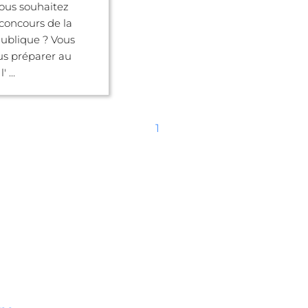
ous souhaitez
 concours de la
ublique ? Vous
us préparer au
 ...
1