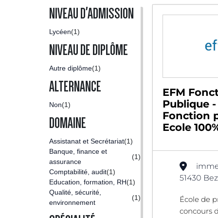
NIVEAU D'ADMISSION
Lycéen
(1)
NIVEAU DE DIPLÔME
Autre diplôme
(1)
ALTERNANCE
EFM Fonct
Publique 
Non
(1)
Fonction p
DOMAINE
Ecole 100%
Assistanat et Secrétariat
(1)
Banque, finance et
(1)
assurance
immeu
Comptabilité, audit
(1)
51430 Bez
Education, formation, RH
(1)
Qualité, sécurité,
(1)
École de p
environnement
concours d