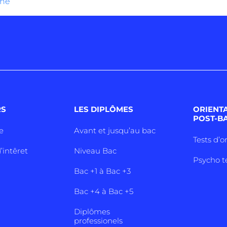
ne
RS
LES DIPLÔMES
ORIENT
POST-B
e
Avant et jusqu’au bac
Tests d’o
’intêret
Niveau Bac
Psycho t
Bac +1 à Bac +3
Bac +4 à Bac +5
Diplômes
professionels