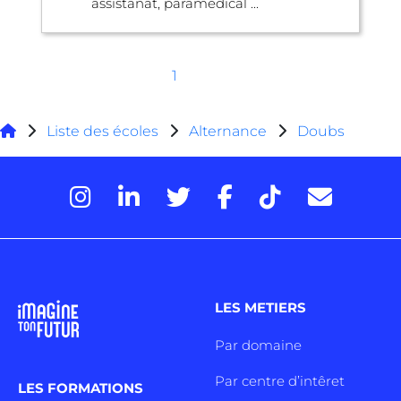
assistanat, paramédical ...
1
Liste des écoles
Alternance
Doubs
LES METIERS
Par domaine
Par centre d’intêret
LES FORMATIONS