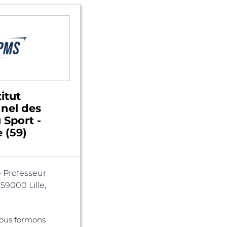
itut
nnel des
 Sport -
e (59)
 Professeur
59000 Lille,
nous formons