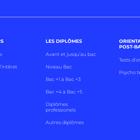
RS
LES DIPLÔMES
ORIENT
POST-B
e
Avant et jusqu’au bac
Tests d’o
’intêret
Niveau Bac
Psycho t
Bac +1 à Bac +3
Bac +4 à Bac +5
Diplômes
professionels
Autres diplômes