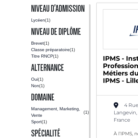
NIVEAU D'ADMISSION
Lycéen
(1)
NIVEAU DE DIPLÔME
Brevet
(1)
Classe préparatoire
(1)
Titre RNCP
(1)
IPMS - Inst
Professio
ALTERNANCE
Métiers du
Oui
(1)
IPMS - Lill
Non
(1)
DOMAINE
4 Rue
Management, Marketing,
(1)
Langevin, 
Vente
France
Sport
(1)
SPÉCIALITÉ
À l’IPMS, 