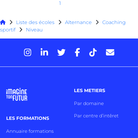
1
Liste des écoles
Alternance
Coaching
sportif
Niveau
LES METIERS
Par domaine
Par centre d’intêret
LES FORMATIONS
Annuaire formations