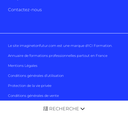
Contactez-nous
Le site imaginetonfutur.com est une marque d'
ICI Formation
.
Annuaire de formations professionnelles partout en France
Mentions Légales
Conditions générales d’utilisation
Protection de la vie privée
Conditions générales de vente
Gestion des cookies
RECHERCHE
Imaginetonfutur 2026
Tous droits réservés