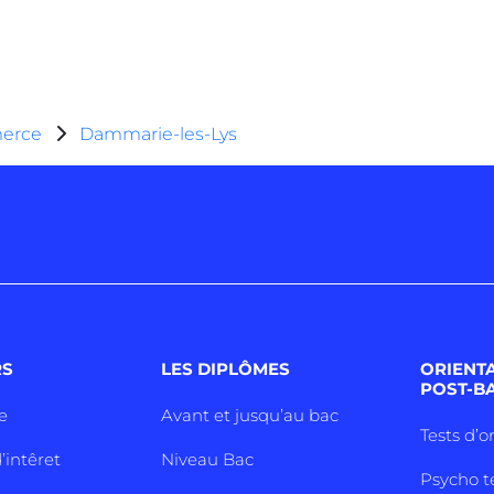
erce
Dammarie-les-Lys
RS
LES DIPLÔMES
ORIENT
POST-B
e
Avant et jusqu’au bac
Tests d’o
’intêret
Niveau Bac
Psycho t