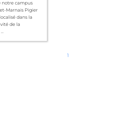
 notre campus
et-Marnais Pigier
localisé dans la
vité de la
..
1