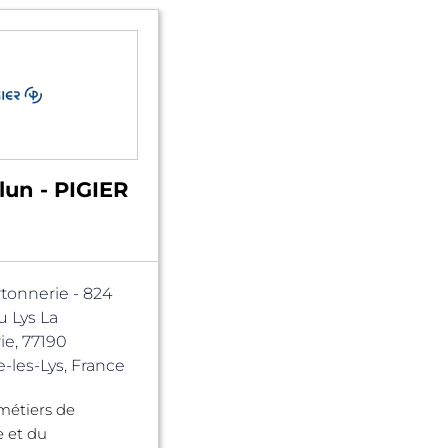
lun - PIGIER
rtonnerie - 824
 Lys La
ie, 77190
les-Lys, France
métiers de
e et du