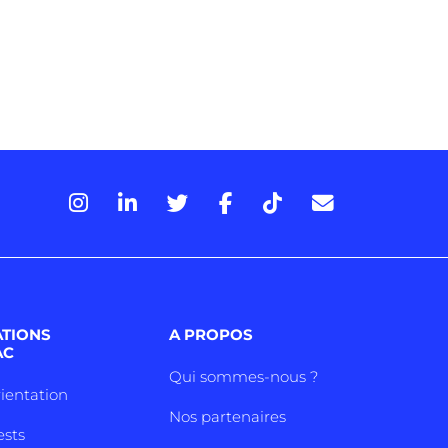
ATIONS
A PROPOS
AC
Qui sommes-nous ?
rientation
Nos partenaires
ests