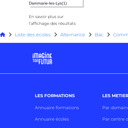
Dammarie-les-Lys
(1)
En savoir plus sur
l'affichage des résultats
Liste des écoles
Alternance
Bac
Comm
LES FORMATIONS
LES METIE
Annuaire formations
Par domain
Annuaire écoles
Par centre d