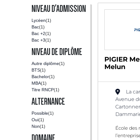
NIVEAU D'ADMISSION
Lycéen
(1)
Bac
(1)
Bac +2
(1)
Bac +3
(1)
NIVEAU DE DIPLÔME
PIGIER Me
Autre diplôme
(1)
Melun
BTS
(1)
Bachelor
(1)
MBA
(1)
Titre RNCP
(1)
La ca
Avenue du
ALTERNANCE
Cartonner
Possible
(1)
Dammarie-
Oui
(1)
Non
(1)
École des 
l’entrepris
DOMAINE